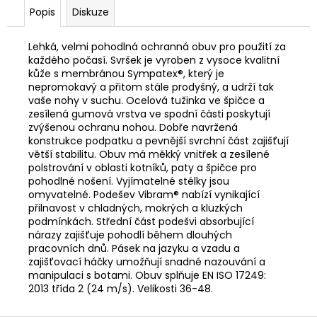
č
Popis
Diskuze
u
j
e
Lehká, velmi pohodlná ochranná obuv pro použití za
každého počasí. Svršek je vyroben z vysoce kvalitní
m
kůže s membránou Sympatex®, který je
e
nepromokavý a přitom stále prodyšný, a udrží tak
vaše nohy v suchu. Ocelová tužinka ve špičce a
zesílená gumová vrstva ve spodní části poskytují
RYOBI
zvýšenou ochranu nohou. Dobře navržená
RAC121
konstrukce podpatku a pevnější svrchní část zajišťují
ŽACÍ
větší stabilitu. Obuv má měkký vnitřek a zesílené
HLAVA
polstrování v oblasti kotníků, paty a špičce pro
K
SÍŤOVÉMU
pohodlné nošení. Vyjímatelné stélky jsou
KŘOVINOŘEZU
omyvatelné. Podešev Vibram® nabízí vynikající
S
přilnavost v chladných, mokrých a kluzkých
1.5MM
podmínkách. Střední část podešvi absorbující
STRUNOU
nárazy zajišťuje pohodlí během dlouhých
5132002593
pracovních dnů. Pásek na jazyku a vzadu a
235
zajišťovací háčky umožňují snadné nazouvání a
Kč
manipulaci s botami. Obuv splňuje EN ISO 17249:
2013 třída 2 (24 m/s). Velikosti 36-48.