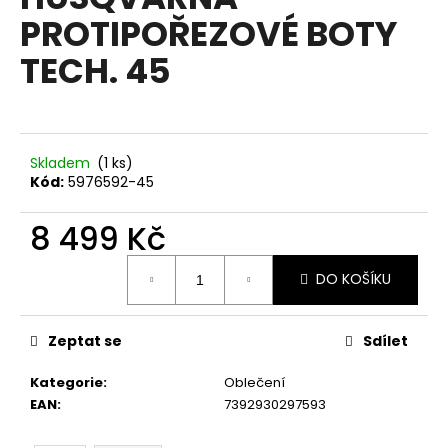
je
a
PROTIPOŘEZOVÉ BOTY
0,0
z
j
TECH. 45
5
í
hvězdiček.
t
?
Skladem
(1 ks)
Kód:
5976592-45
8 499 Kč
HLEDAT
Měrná
DO KOŠÍKU
cena:
D
o
Zeptat se
Sdílet
p
o
Kategorie
:
Oblečení
r
EAN
:
7392930297593
u