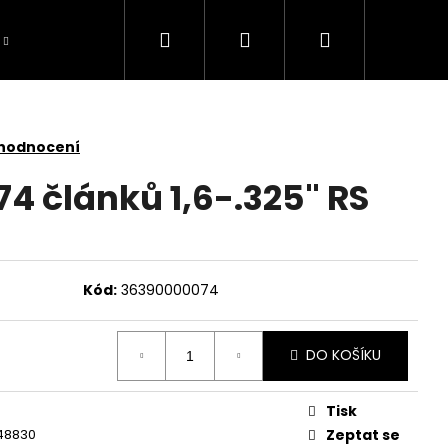
Hledat
Přihlášení
Nákupní
košík
 hodnocení
 74 článků 1,6-.325" RS
Kód:
36390000074
DO KOŠÍKU
Tisk
TOMOWER 430V NERA
48830
Zeptat se