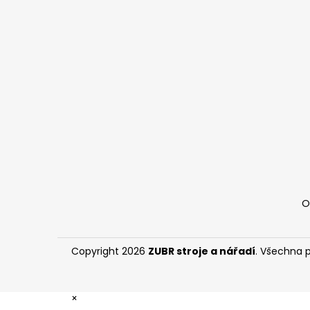
á
p
a
t
í
O
Copyright 2026
ZUBR stroje a nářadí
. Všechna 
×