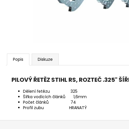
KŘOVINOŘEZU S 1.5MM STRUNOU
5132002593
235 Kč
Popis
Diskuze
PILOVÝ ŘETĚZ STIHL RS, ROZTEČ .325" 
Dělení řetězu 325
Šířka vodících článků 1,6mm
Počet článků 74
Profil zubu HRANATÝ
Z