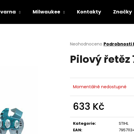
varna
Milwaukee
Kontakty
Značky
Co potřebujete najít?
Průměrné
Neohodnoceno
Podrobnosti
hodnocení
Pilový řetěz
produktu
HLEDAT
je
0,0
z
5
Doporučujeme
hvězdiček.
Momentálně nedostupné
633 Kč
Měrná
cena:
Kategorie
:
STIHL
STIHL RM 443 T
HUSQVARNA AU
EAN
:
7957113