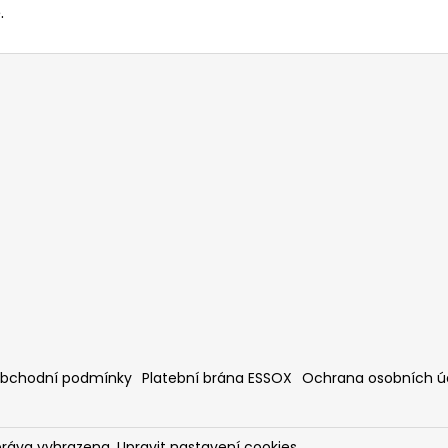
.
bchodní podmínky
Platební brána ESSOX
Ochrana osobních ú
práva vyhrazena.
Upravit nastavení cookies