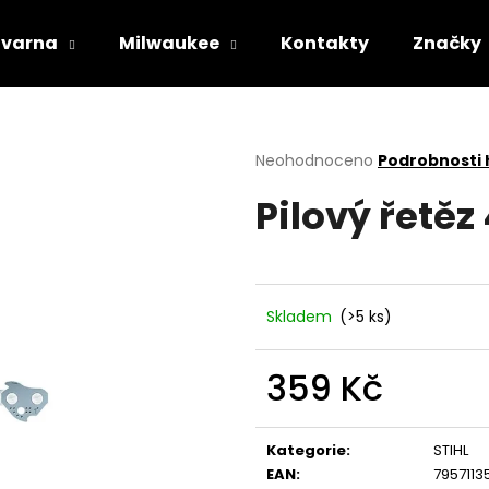
varna
Milwaukee
Kontakty
Značky
Co potřebujete najít?
Průměrné
Neohodnoceno
Podrobnosti
hodnocení
Pilový řetěz
produktu
HLEDAT
je
0,0
z
5
Doporučujeme
hvězdiček.
Skladem
(>5 ks)
359 Kč
Měrná
cena:
Kategorie
:
STIHL
STIHL RM 443 T
HUSQVARNA AU
EAN
:
7957113