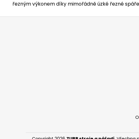
řezným výkonem díky mimořádně úzké řezné spáře
Z
á
p
a
t
í
O
Copyright 2026
ZUBR stroje a nářadí
. Všechna 