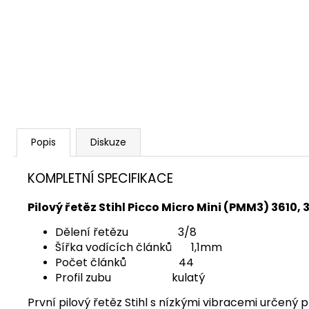
KŘOVINOŘEZU S 1.5MM STRUNOU
5132002593
235 Kč
Popis
Diskuze
KOMPLETNÍ SPECIFIKACE
Pilový řetěz Stihl Picco Micro Mini (PMM3) 3610, 
Dělení řetězu 3/8
Šířka vodících článků 1,1mm
Počet článků 44
Profil zubu kulatý
První pilový řetěz Stihl s nízkými vibracemi určený 