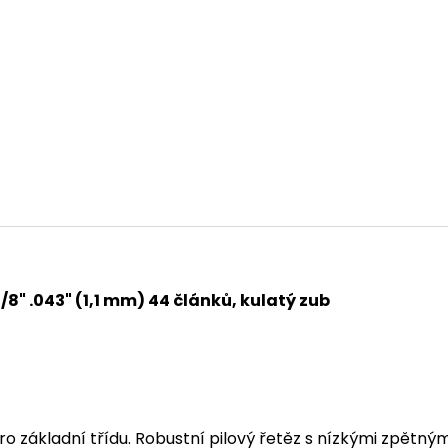
14 290 Kč
104 990 Kč
Původně:
15 990 Kč
3/8" .043" (1,1 mm) 44 článků, kulatý zub
pro základní třídu. Robustní pilový řetěz s nízkými zpětný