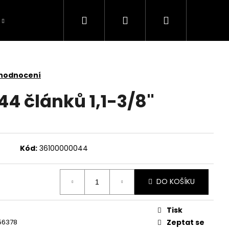
Hledat
Přihlášení
Nákupní
košík
 hodnocení
 44 článků 1,1-3/8"
Kód:
36100000044
DO KOŠÍKU
Tisk
TOMOWER 430V NERA
56378
Zeptat se