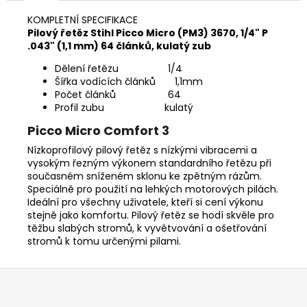
č
u
KOMPLETNÍ SPECIFIKACE
j
Pilový řetěz Stihl Picco Micro (PM3) 3670, 1/4" P
e
.043" (1,1 mm) 64 článků, kulatý zub
m
Dělení řetězu 1/4
e
Šířka vodících článků 1,1mm
Počet článků 64
Profil zubu kulatý
RYOBI
RAC121
Picco Micro Comfort 3
ŽACÍ
Nízkoprofilový pilový řetěz s nízkými vibracemi a
HLAVA
vysokým řezným výkonem standardního řetězu při
K
SÍŤOVÉMU
současném sníženém sklonu ke zpětným rázům.
KŘOVINOŘEZU
Speciálně pro použití na lehkých motorových pilách.
S
Ideální pro všechny uživatele, kteří si cení výkonu
1.5MM
stejně jako komfortu. Pilový řetěz se hodí skvěle pro
STRUNOU
těžbu slabých stromů, k vyvětvování a ošetřování
5132002593
stromů k tomu určenými pilami.
235
Kč
Z
á