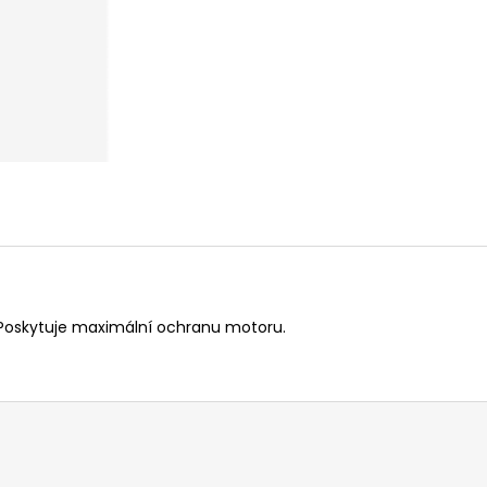
14 290 Kč
104 990 Kč
Původně:
15 990 Kč
. Poskytuje maximální ochranu motoru.