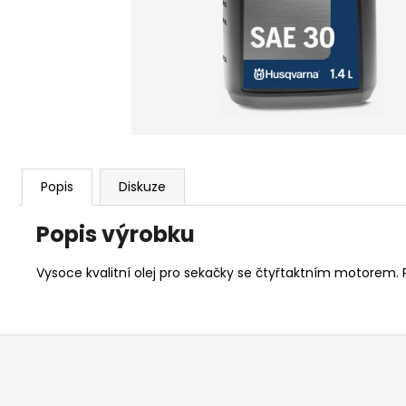
KŘOVINOŘEZU S 1.5MM STRUNOU
5132002593
235 Kč
Popis
Diskuze
Popis výrobku
Vysoce kvalitní olej pro sekačky se čtyřtaktním motorem
Z
á
p