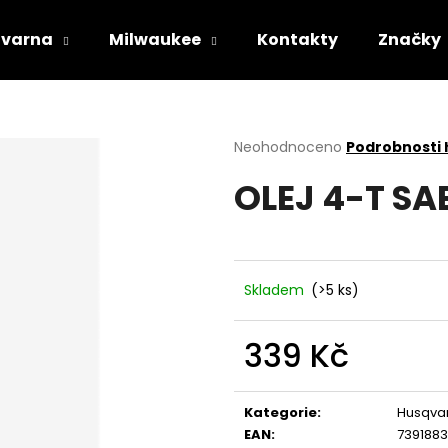
varna
Milwaukee
Kontakty
Značky
Co potřebujete najít?
Průměrné
Neohodnoceno
Podrobnosti
hodnocení
OLEJ 4-T SAE
produktu
HLEDAT
je
0,0
z
5
Doporučujeme
hvězdiček.
Skladem
(>5 ks)
339 Kč
Měrná
cena:
Kategorie
:
Husqva
STIHL RM 443 T
HUSQVARNA AU
EAN
:
739188