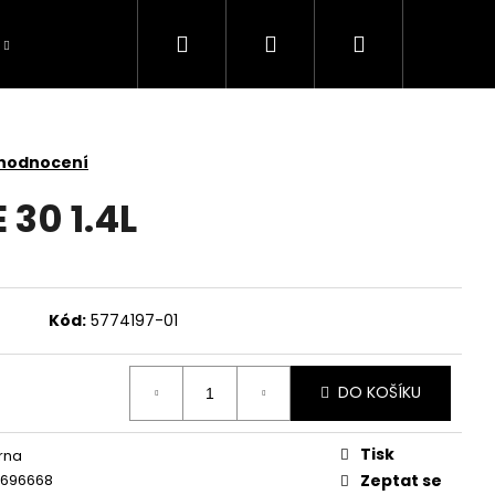
Hledat
Přihlášení
Nákupní
košík
 hodnocení
 30 1.4L
Kód:
5774197-01
DO KOŠÍKU
Tisk
rna
TOMOWER 430V NERA
3696668
Zeptat se