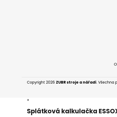
a
t
í
O
Copyright 2026
ZUBR stroje a nářadí
. Všechna 
×
Splátková kalkulačka ESSO