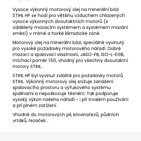
č
u
Vysoce výkonný motorový olej na minerální bázi
j
STIHL HP se hodí pro většinu vzduchem chlazených
e
vysoce výkonných dvoutaktních motorů (s
oddělený mazacím systémem a systémem mazání
m
směsí) v mírné a horké klimatické zóně.
e
Motorový olej na minerální bázi, speciálně vyvinutý
pro vysoké požadavky motorového nářadí. Dobré
STIHL
mazací a spalovací vlastnosti, JASO-FB, ISO-L-EGB,
MS
míchací poměr 1:50, vhodný pro všechny dvoutaktní
151
motory STIHL.
C-
E
STIHL HP byl vyvinut zvláště pro požadavky motorů
CARVING
STIHL. Výkonný motorový olej snižuje zanášení
11462000059
spalovacího prostoru a výfukového systému
spalinami a nepoškozuje těsnění. Tak podporuje
13
vysoký výkon našeho nářadí - i při trvalém používání
890
Kč
a při plném zatížení.
Původně:
Vhodné do motorových pil, křovinořezů, půdních
14
vrtáků, řezaček...
590
Kč
Z