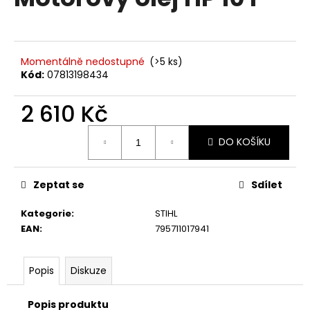
je
a
0,0
z
j
5
í
hvězdiček.
Momentálně nedostupné
(>5 ks)
t
Kód:
07813198434
?
2 610 Kč
Měrná
DO KOŠÍKU
cena:
HLEDAT
Zeptat se
Sdílet
Kategorie
:
STIHL
D
EAN
:
795711017941
o
p
o
Popis
Diskuze
r
u
Popis produktu