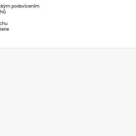
A
tickým podsvícením
ohů
achu
terie