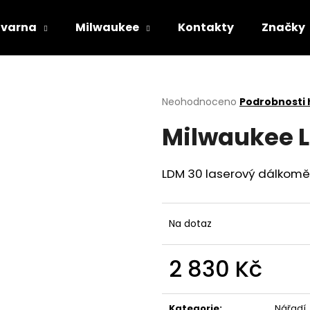
varna
Milwaukee
Kontakty
Značky
Co potřebujete najít?
Průměrné
Neohodnoceno
Podrobnosti
hodnocení
Milwaukee 
produktu
HLEDAT
je
0,0
z
LDM 30 laserový dálkomě
5
Doporučujeme
hvězdiček.
Na dotaz
2 830 Kč
Měrná
STIHL RM 443 T
HUSQVARNA AU
cena:
Kategorie
:
Nářadí