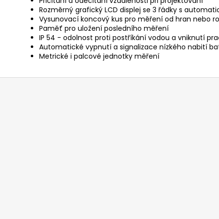
Přičítání a odečítání vzdálenosti při projektování
Rozměrný grafický LCD displej se 3 řádky s automa
Vysunovací koncový kus pro měření od hran nebo r
Paměť pro uložení posledního měření
IP 54 - odolnost proti postříkání vodou a vniknutí pr
Automatické vypnutí a signalizace nízkého nabití ba
Metrické i palcové jednotky měření
Z
á
p
a
t
í