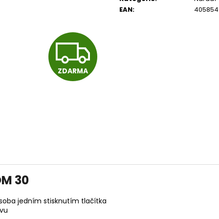
14 290 Kč
104 990 Kč
EAN
:
405854
Původně:
15 990 Kč
Z
ZDARMA
D
A
R
M
DM 30
osoba jedním stisknutím tlačítka
avu