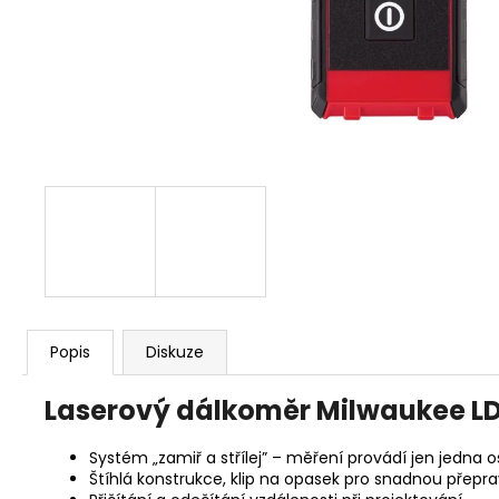
KŘOVINOŘEZU S 1.5MM STRUNOU
5132002593
235 Kč
Popis
Diskuze
Laserový dálkoměr Milwaukee L
Systém „zamiř a střílej” – měření provádí jen jedna 
Štíhlá konstrukce, klip na opasek pro snadnou přepr