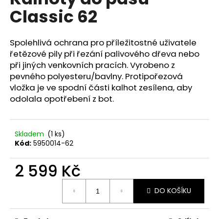
je
a
Classic 62
0,0
z
j
5
í
hvězdiček.
Spolehlivá ochrana pro příležitostné uživatele
t
řetězové pily při řezání palivového dřeva nebo
?
při jiných venkovních pracích. Vyrobeno z
pevného polyesteru/bavlny. Protipořezová
vložka je ve spodní části kalhot zesílena, aby
odolala opotřebení z bot.
HLEDAT
Skladem
(1 ks)
Kód:
5950014-62
D
2 599 Kč
o
p
Měrná
o
DO KOŠÍKU
cena:
r
u