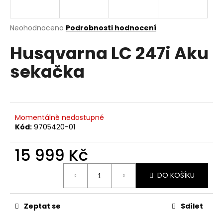
a
j
Průměrné
Neohodnoceno
Podrobnosti hodnocení
í
hodnocení
Husqvarna LC 247i Aku
produktu
t
je
?
sekačka
0,0
z
5
hvězdiček.
HLEDAT
Momentálně nedostupné
Kód:
9705420-01
15 999 Kč
D
Měrná
o
DO KOŠÍKU
cena:
p
o
r
Zeptat se
Sdílet
u