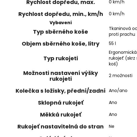
Rychlost dopředu, max.
0 km/h
Rychlost dopředu, min., km/h
0 km/h
Vybavení
Tkaninová o
Typ sběrného koše
proti prachu
Objem sběrného koše, litry
55 l
Ergonomická
Typ rukojeti
rukojeť (skrz
koš)
Možnosti nastavení výšky
2 možnosti
rukojeti
Kolečka s ložisky, přední/zadní
Ano/ano
Sklopná rukojeť
Ano
Měkká rukojeť
Ano
Rukojeť nastavitelná do stran
Ne