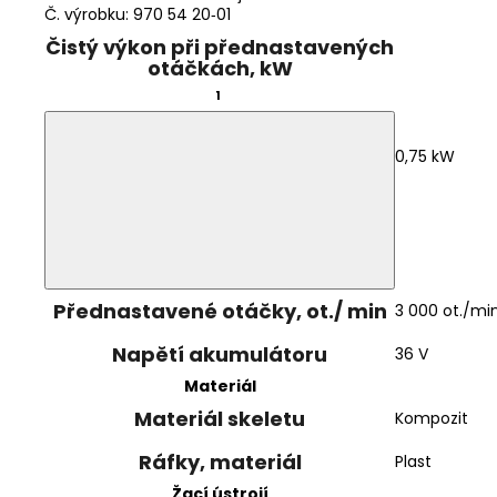
Č. výrobku: 970 54 20‑01
Čistý výkon při přednastavených
otáčkách, kW
1
0,75 kW
Přednastavené otáčky, ot./ min
3 000 ot./mi
Napětí akumulátoru
36 V
Materiál
Materiál skeletu
Kompozit
Ráfky, materiál
Plast
Žací ústrojí