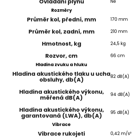
Ovládání plynu
Ne
Rozměry
Průměr kol, přední, mm
170 mm
Průměr kol, zadní, mm
210 mm
Hmotnost, kg
24,5 kg
Rozvor, cm
66 cm
Hladina zvuku a hluku
Hladina akustického tlaku u ucha
82 dB(A)
obsluhy, db(A)
Hladina akustického výkonu,
94 dB(A)
měřená dB(A)
Hladina akustického výkonu,
95 dB(A)
garantovaná (LWA), db(A)
Vibrace
Vibrace rukojeti
0,42 m/s²