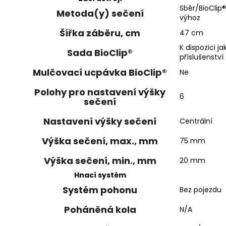
Sběr/BioClip
Metoda(y) sečení
výhoz
Šířka záběru, cm
47 cm
K dispozici ja
Sada BioClip®
příslušenství
Mulčovací ucpávka BioClip®
Ne
Polohy pro nastavení výšky
6
sečení
Nastavení výšky sečení
Centrální
Výška sečení, max., mm
75 mm
Výška sečení, min., mm
20 mm
Hnací systém
Systém pohonu
Bez pojezdu
Poháněná kola
N/A