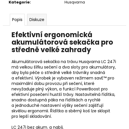
č
Kategorie
:
Husqvarna
u
j
e
Popis
Diskuze
m
e
Efektivní ergonomická
akumulátorová sekačka pro
středně velké zahrady
HUSQVARNA
AUTOMOWER
405V
Akumulátorová sekačka na trávu Husqvarna LC 247i
E
má velkou šířku sečení a dva sloty pro akumulátory,
NERA
aby byla péče o středně velké trávníky snadná
69
a efektivní. Výrobek je vybaven režimem savE™ pro
990
maximální dobu provozu při sečení, které
Kč
nevyžaduje plný výkon, a funkcí PowerBoost pro
efektivní posečení hustší trávy. Nastavitelná řídítka,
snadno dostupná páka na řídítkách a rychlé
a jednoduché nastavení výšky sečení zajišťují
skvělou ergonomii. Řídítka a sběrný koš lze sklopit
pro lepší skladování.
LC 247i bez akum. a nabíj.