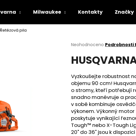
varna
Milwaukee
Kontakty
Značky
Řetězová pila
Co potřebujete najít?
Průměrné
Neohodnoceno
Podrobnosti
hodnocení
HUSQVARNA 
produktu
HLEDAT
je
0,0
z
Vyzkoušejte robustnost n
5
Doporučujeme
objemu 90 ccm! Husqvarna 
hvězdiček.
o stromy, kteří potřebují 
snadno manévruje a pracu
v sobě kombinuje osvědč
výkonem. Výkonný motor 
poskytuje vynikající řezn
Tough™ nebo X-Tough Light
STIHL RM 443 T
HUSQVARNA AU
20" do 36" jsou k dispozici