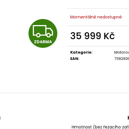
14 290 Kč
104 990 Kč
Původně:
15 990 Kč
Momentálně nedostupné
Z
35 999 Kč
ZDARMA
Měrná
D
cena:
Kategorie
:
Motorov
EAN
:
739293
A
R
M
u
Hmotnost (bez řezacího zař