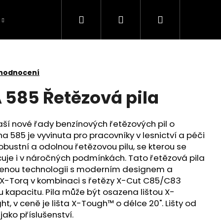
Hledat
Přihlášení
Nákupní
košík
 hodnocení
585 Řetězová pila
aší nové řady benzínových řetězových pil o
585 je vyvinuta pro pracovníky v lesnictví a péči
robustní a odolnou řetězovou pilu, se kterou se
je i v náročných podmínkách. Tato řetězová pila
enou technologii s moderním designem a
X-Torq v kombinaci s řetězy X-Cut C85/C83
ou kapacitu. Pila může být osazena lištou X-
, v ceně je lišta X-Tough™ o délce 20". Lišty od
TOMOWER 430V NERA
 jako příslušenství.