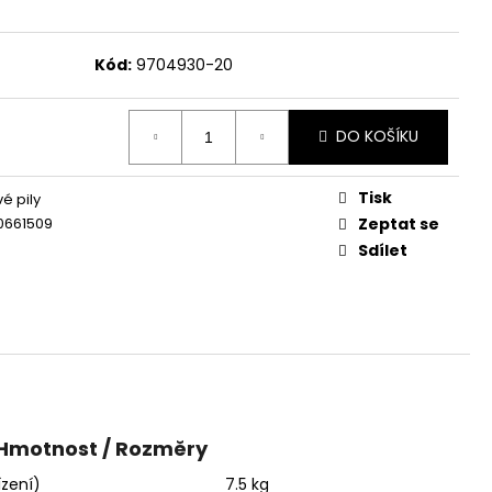
Kód:
9704930-20
DO KOŠÍKU
Tisk
é pily
0661509
Zeptat se
Sdílet
Hmotnost / Rozměry
ízení)
7.5 kg