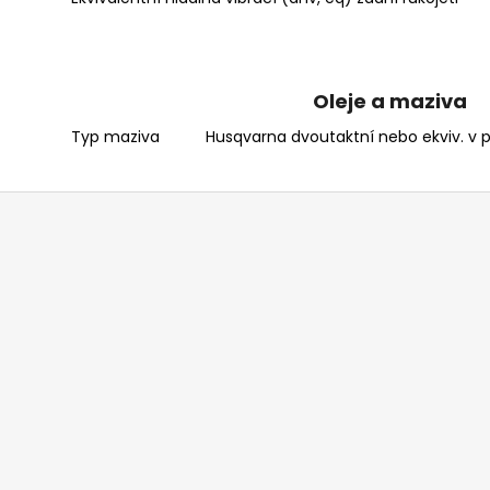
Oleje a maziva
Typ maziva
Husqvarna dvoutaktní nebo ekviv. v 
Z
á
p
a
t
í