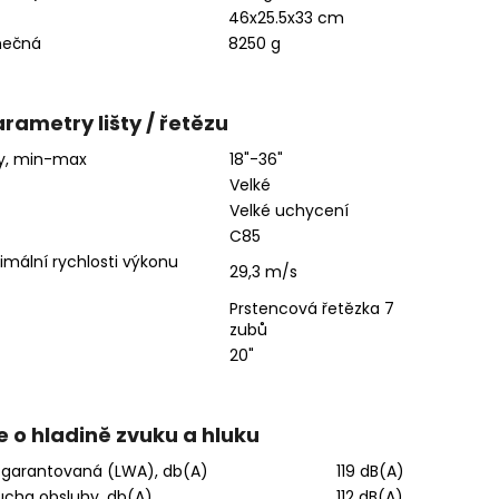
46x25.5x33 cm
nečná
8250 g
rametry lišty / řetězu
ty, min-max
18"-36"
Velké
Velké uchycení
C85
imální rychlosti výkonu
29,3 m/s
Prstencová řetězka 7
zubů
20"
 o hladině zvuku a hluku
, garantovaná (LWA), db(A)
119 dB(A)
 ucha obsluhy, db(A)
112 dB(A)