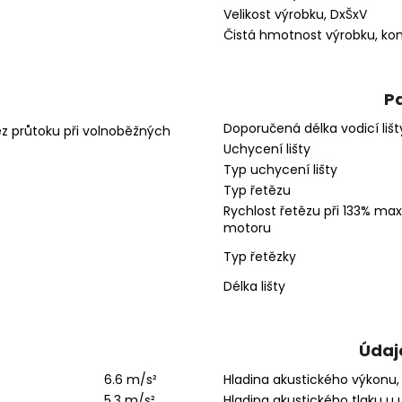
A
Velikost výrobku, DxŠxV
Čistá hmotnost výrobku, ko
Pa
Doporučená délka vodicí liš
ez průtoku při volnoběžných
Uchycení lišty
Typ uchycení lišty
Typ řetězu
Rychlost řetězu při 133% max
motoru
Typ řetězky
Délka lišty
Údaje
6.6 m/s²
Hladina akustického výkonu
5,3 m/s²
Hladina akustického tlaku u