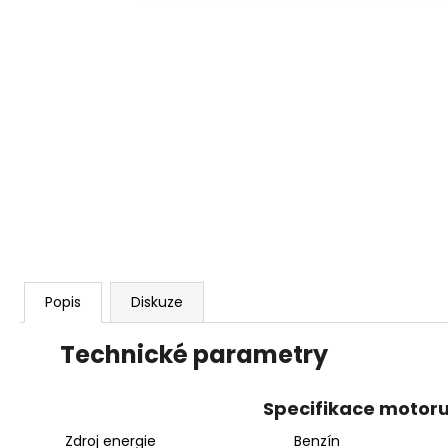
KŘOVINOŘEZU S 1.5MM STRUNOU
5132002593
235 Kč
Popis
Diskuze
Technické parametry
Specifikace motor
Zdroj energie
Benzín