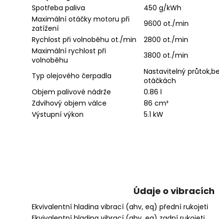
Spotřeba paliva
450 g/kWh
Maximální otáčky motoru při
9600 ot./min
zatížení
Rychlost při volnoběhu ot./min
2800 ot./min
Maximální rychlost při
3800 ot./min
volnoběhu
Nastavitelný průtok,b
Typ olejového čerpadla
otáčkách
Objem palivové nádrže
0.86 l
Zdvihový objem válce
86 cm³
Výstupní výkon
5.1 kW
Údaje o vibracích
Ekvivalentní hladina vibrací (ahv, eq) přední rukojeti
Ekvivalentní hladina vibrací (ahv, eq) zadní rukojeti