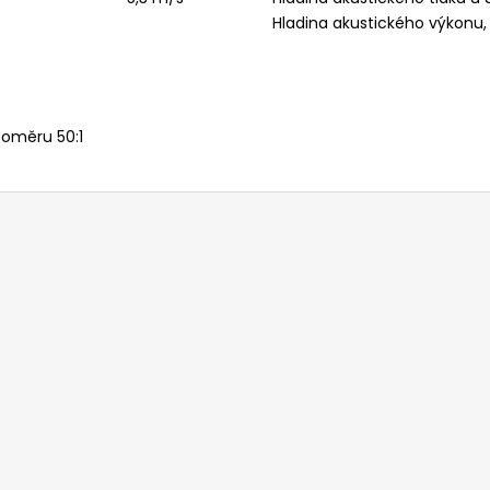
Hladina akustického výkonu
poměru 50:1