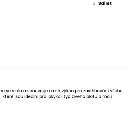
Sdílet
adno se s ním manévruje a má výkon pro zastřihování všeho
teré jsou ideální pro jakýkoli typ živého plotu a mají