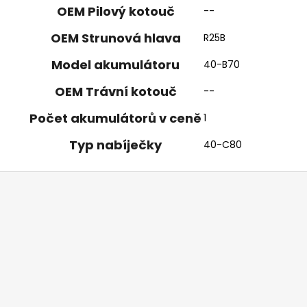
OEM Pilový kotouč
--
OEM Strunová hlava
R25B
Model akumulátoru
40-B70
OEM Trávní kotouč
--
Počet akumulátorů v ceně
1
Typ nabíječky
40-C80
Z
á
p
a
t
í