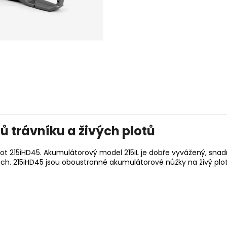
14 290 Kč
104 990 Kč
Původně:
15 990 Kč
ů trávníku a živých plotů
plot 215iHD45. Akumulátorový model 215iL je dobře vyvážený, sn
h. 215iHD45 jsou oboustranné akumulátorové nůžky na živý plot, k