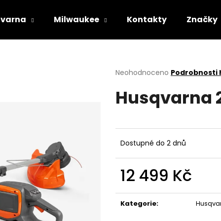
varna
Milwaukee
Kontakty
Značky
Co potřebujete najít?
Průměrné
Neohodnoceno
Podrobnosti
hodnocení
Husqvarna 2
produktu
HLEDAT
je
0,0
z
5
Doporučujeme
hvězdiček.
Dostupné do 2 dnů
12 499 Kč
Měrná
cena:
Kategorie
:
Husqva
STIHL RM 443 T
HUSQVARNA AU