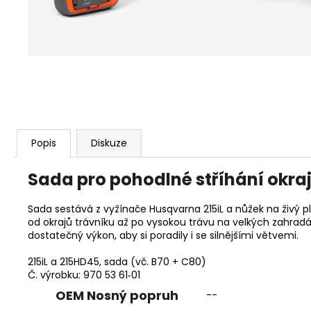
KŘOVINOŘEZU S 1.5MM STRUNOU
5132002593
235 Kč
Popis
Diskuze
Sada pro pohodlné stříhání okraj
Sada sestává z vyžínače Husqvarna 215iL a nůžek na živý 
od okrajů trávníku až po vysokou trávu na velkých zahradác
dostatečný výkon, aby si poradily i se silnějšími větvemi.
215iL a 215HD45, sada (vč. B70 + C80)
Č. výrobku: 970 53 61‑01
OEM Nosný popruh
--