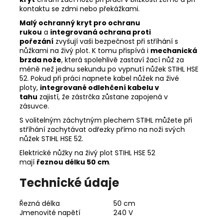
kontaktu se zdmi nebo překážkami.
Malý ochranný kryt pro ochranu
rukou
a
integrovaná ochrana proti
pořezání
zvyšují vaši bezpečnost při stříhání s
nůžkami na živý plot. K tomu přispívá i
mechanická
brzda nože
, která spolehlivě zastaví žací nůž za
méně než jednu sekundu po vypnutí nůžek STIHL HSE
52. Pokud při práci napnete kabel nůžek na živé
ploty,
integrované odlehčení kabelu v
tahu
zajistí, že zástrčka zůstane zapojená v
zásuvce.
S volitelným záchytným plechem STIHL můžete při
stříhání zachytávat odřezky přímo na noži svých
nůžek STIHL HSE 52.
Elektrické nůžky na živý plot STIHL HSE 52
mají
řeznou délku 50 cm
.
Technické údaje
Řezná délka
50 cm
Jmenovité napětí
240 V