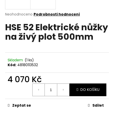
a
j
Průměrné
Neohodnoceno
Podrobnosti hodnocení
í
hodnocení
HSE 52 Elektrické nůžky
produktu
t
je
?
na živý plot 500mm
0,0
z
5
hvězdiček.
HLEDAT
Skladem
(1 ks)
Kód:
48180113532
4 070 Kč
D
Měrná
o
DO KOŠÍKU
cena:
p
o
r
Zeptat se
Sdílet
u