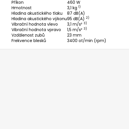
Příkon
460 W
1)
Hmotnost
3,1 kg
Hladina akustického tlaku
87 dB(A)
2)
Hladina akustického výkonu
95 dB(A)
3)
Vibrační hodnota vlevo
3,1 m/s²
3)
Vibrační hodnota vpravo
1,5 m/s²
Vzdálenost zubů
23 mm
Frekvence blesků
3400 ot/min (rpm)
Z
á
p
a
t
í