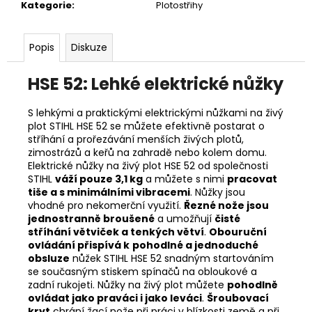
č
Kategorie
:
Plotostřihy
u
j
e
Popis
Diskuze
m
e
HSE 52: Lehké elektrické nůžky
S lehkými a praktickými elektrickými nůžkami na živý
HUSQVARNA
plot STIHL HSE 52 se můžete efektivně postarat o
AUTOMOWER
stříhání a prořezávání menších živých plotů,
430V
zimostrázů a keřů na zahradě nebo kolem domu.
NERA
Elektrické nůžky na živý plot HSE 52 od společnosti
104
STIHL
váží pouze 3,1 kg
a můžete s nimi
pracovat
990
tiše a s minimálními vibracemi
. Nůžky jsou
Kč
vhodné pro nekomerční využití.
Řezné nože jsou
jednostranně broušené
a umožňují
čisté
stříhání větviček a tenkých větví
.
Obouruční
ovládání přispívá k
pohodlné a jednoduché
obsluze
nůžek STIHL HSE 52 snadným startováním
se současným stiskem spínačů na obloukové a
zadní rukojeti. Nůžky na živý plot můžete
pohodlně
ovládat jako praváci i jako leváci
.
Šroubovací
kryt
chrání žací nože při práci v blízkosti země a při