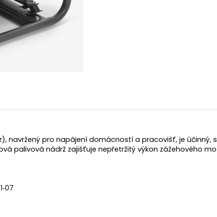
14 290 Kč
104 990 Kč
Původně:
15 990 Kč
, navržený pro napájení domácností a pracovišť, je účinný, s
rová palivová nádrž zajišťuje nepřetržitý výkon zážehového 
1‑07