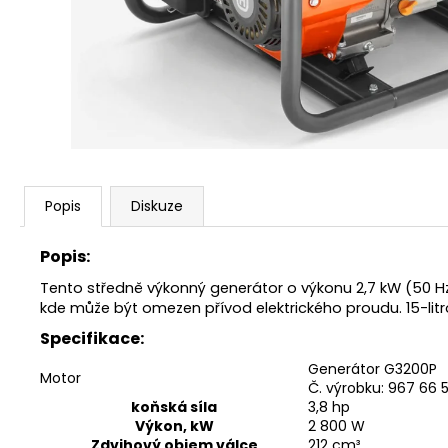
KŘOVINOŘEZU S 1.5MM STRUNOU
5132002593
235 Kč
Popis
Diskuze
Popis:
Tento středně výkonný generátor o výkonu 2,7 kW (50 Hz)
kde může být omezen přívod elektrického proudu. 15-lit
Specifikace:
Generátor G3200P
Motor
Č. výrobku: 967 66 5
koňská síla
3,8 hp
Výkon, kW
2 800 W
Zdvihový objem válce
212 cm³