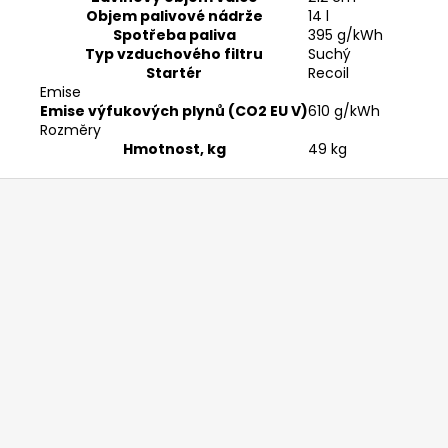
Objem palivové nádrže
14 l
Spotřeba paliva
395 g/kWh
Typ vzduchového filtru
Suchý
Startér
Recoil
Emise
Emise výfukových plynů (CO2 EU V)
610 g/kWh
Rozměry
Hmotnost, kg
49 kg
Z
á
p
a
t
í