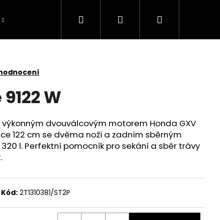
Hledat
Přihlášení
Nákupní
košík
 hodnocení
e 9122 W
or s výkonným dvouválcovým motorem Honda GXV
ířce 122 cm se dvěma noži a zadním sběrným
20 l. Perfektní pomocník pro sekání a sběr trávy
.
Kód:
2T1310381/ST2P
TOMOWER 430V NERA