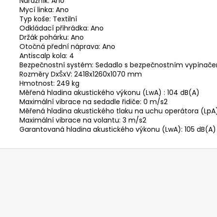
Nárazník: Ano
Mycí linka: Ano
Typ koše: Textilní
Odkládací přihrádka: Ano
Držák pohárku: Ano
Otočná přední náprava: Ano
Antiscalp kola: 4
Bezpečnostní systém: Sedadlo s bezpečnostním vypínač
Rozměry DxŠxV: 2418x1260x1070 mm
Hmotnost: 249 kg
Měřená hladina akustického výkonu (LwA) : 104 dB(A)
Maximální vibrace na sedadle řidiče: 0 m/s2
Měřená hladina akustického tlaku na uchu operátora (LpA
Maximální vibrace na volantu: 3 m/s2
Garantovaná hladina akustického výkonu (LwA): 105 dB(A)
Z
á
p
a
t