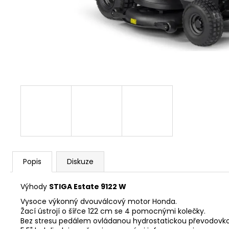
KŘOVINOŘEZU S 1.5MM STRUNOU
5132002593
235 Kč
Popis
Diskuze
Výhody
STIGA Estate 9122 W
Vysoce výkonný dvouválcový motor Honda.
Žací ústrojí o šířce 122 cm se 4 pomocnými kolečky.
Bez stresu pedálem ovládanou hydrostatickou převodovko