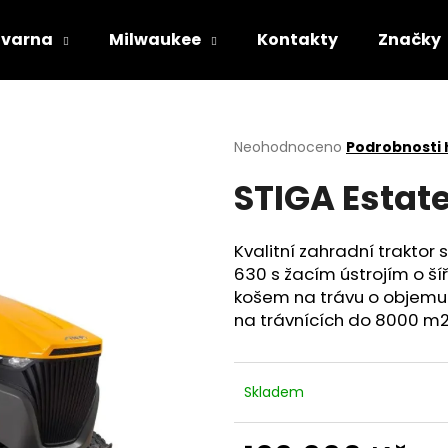
varna
Milwaukee
Kontakty
Značky
Co potřebujete najít?
Průměrné
Neohodnoceno
Podrobnosti
hodnocení
STIGA Estat
produktu
HLEDAT
je
0,0
z
Kvalitní zahradní trakt
5
Doporučujeme
630 s žacím ústrojím o š
hvězdiček.
košem na trávu o objemu 3
na trávnících do 8000 m2
Skladem
STIHL RM 443 T
HUSQVARNA AU