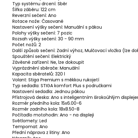
Typ systému drcení: Sběr
Šířka záběru: 122 cm
Reverzní sečení: Ano
Rotace nože: Časované
Nastavení výšky sečení: Manuální s pákou
Polohy výšky sečení: 7 pozic
Rozsah výšky sečení: 30 - 90 mm
Počet nožů: 2
Další způsob sečení: Zadní výhoz, Mulčovací vložka (lze do
Spouštění sečení: Elektrický
Závěsné zařízení: Ne, lze dokoupit
Vyprázdnění sběrače: Manuální
Kapacita sběratelů: 320 l
Volant: Stiga Premium s měkkou rukojetí
Typ sedadla: STIGA komfort Plus s područkami
Nastavení sedadla: Jednou pákou
Přístrojová deska: Ano s inteligentním širokoúhlým displej
Rozměr předního kola: 15x6.00-6
Rozměr zadního kola: 18x8.50-8
Počítadlo motohodin: Ano - na displeji
Světlomety: Led
Tempomat: Ano
Přední náprava z litiny: Ano