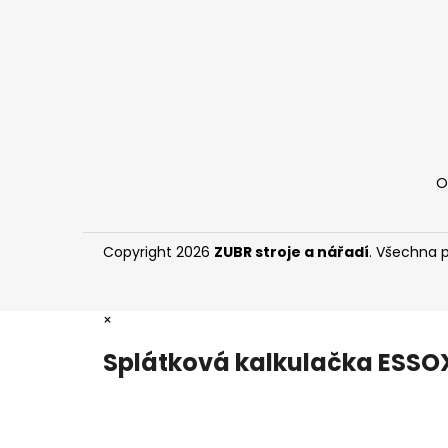
í
O
Copyright 2026
ZUBR stroje a nářadí
. Všechna 
×
Splátková kalkulačka ESSO