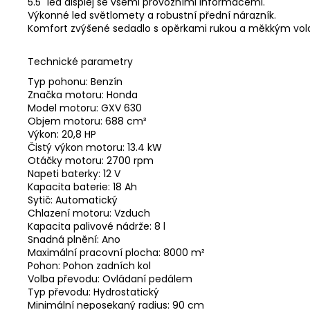
5.5" led displej se všemi provozními informacemi.
Výkonné led světlomety a robustní přední nárazník.
Komfort zvýšené sedadlo s opěrkami rukou a měkkým vo
Technické parametry
Typ pohonu: Benzín
Značka motoru: Honda
Model motoru: GXV 630
Objem motoru: 688 cm³
Výkon: 20,8 HP
Čistý výkon motoru: 13.4 kW
Otáčky motoru: 2700 rpm
Napeti baterky: 12 V
Kapacita baterie: 18 Ah
Sytič: Automatický
Chlazení motoru: Vzduch
Kapacita palivové nádrže: 8 l
Snadná plnění: Ano
Maximální pracovní plocha: 8000 m²
Pohon: Pohon zadních kol
Volba převodu: Ovládaní pedálem
Typ převodu: Hydrostatický
Minimální neposekaný radius: 90 cm