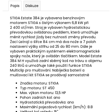
č
u
Popis
Diskuze
j
e
STIGA Estate 384 je vybavena benzínovým
m
motorem STIGA s čistým výkonem 6,8 kW při
e
2 400 ot/min. Stroj je vybaven hydrostatickou
převodovkou ovládanou pedálem, která umožňuje
měnit rychlost jízdy bez nutnosti změny převodu.
Žací ústrojí o šířce 84 cm má dva nože a 7 poloh
STIHL
nastavení výšky střihu od 25 do 80 mm. Dále je
RM
443
vybaven praktickým systémem elektromagnetické
T
spojky nože, který je ovládán tlačítkem. Model Estate
384 M H využívá zadní sběrný koš na trávu o objemu
14
240 litrů a umožňuje také použití funkce STIGA
290
Multiclip pro mulčování. Nabíječka baterií a
Kč
Původně:
mulčovací kit STIGA se prodávají
samostatně
15
Značka motoru: STIGA
990
Kč
Typ motoru: ST 450
Max. výkon motoru: 13,5 HP
Pohon zadních kol: ano
Hydrostatická převodovka: ano
Maximální pojezdová rychlost (km/h): 8.8
Velikost kol vpředu: 15"