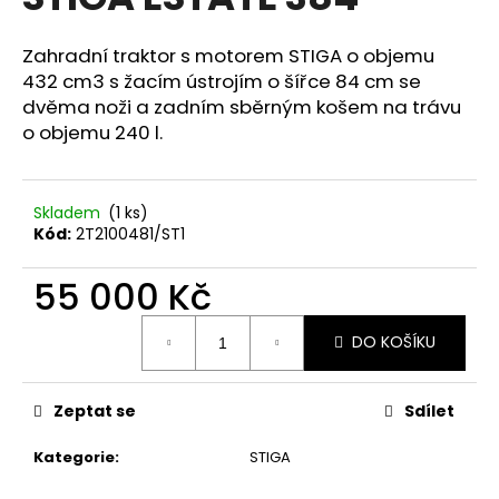
je
a
0,0
z
j
Zahradní traktor s motorem STIGA o objemu
5
432 cm3 s žacím ústrojím o šířce 84 cm se
í
hvězdiček.
dvěma noži a zadním sběrným košem na trávu
t
o objemu 240 l.
?
Skladem
(1 ks)
Kód:
2T2100481/ST1
HLEDAT
55 000 Kč
Měrná
DO KOŠÍKU
cena:
D
o
p
Zeptat se
Sdílet
o
r
Kategorie
:
STIGA
u