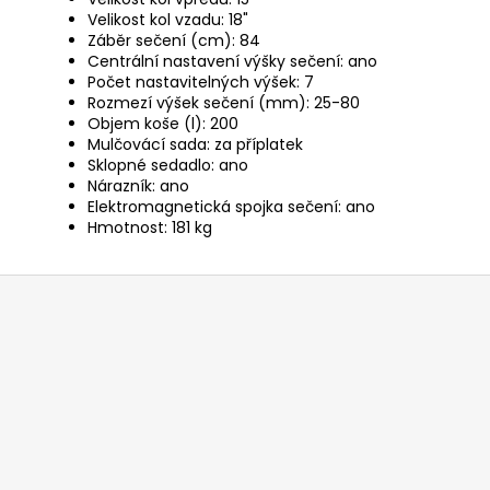
Velikost kol vzadu: 18"
Záběr sečení (cm): 84
Centrální nastavení výšky sečení: ano
Počet nastavitelných výšek: 7
Rozmezí výšek sečení (mm): 25-80
Objem koše (l): 200
Mulčovácí sada: za příplatek
Sklopné sedadlo: ano
Nárazník: ano
Elektromagnetická spojka sečení: ano
Hmotnost: 181 kg
Z
á
p
a
t
í