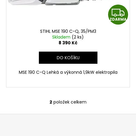
Z
ZDARMA
D
STIHL MSE 190 C-Q, 35/PM3
A
Skladem
(2 ks)
8 390 Kč
R
DO KOŠÍKU
M
MSE 190 C-Q Lehká a výkonná 1,9kW elektropila
A
2
položek celkem
O
v
Z
l
á
á
d
p