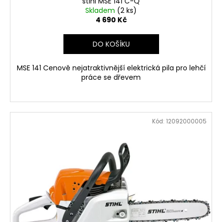
č
stihl MSE 141 C-Q
A
Skladem
(2 ks)
u
4 690 Kč
j
R
e
m
DO KOŠÍKU
M
e
MSE 141 Cenově nejatraktivnější elektrická pila pro lehčí
A
práce se dřevem
HUSQVARNA
AUTOMOWER
430V
NERA
Kód:
12092000005
104
990
Kč