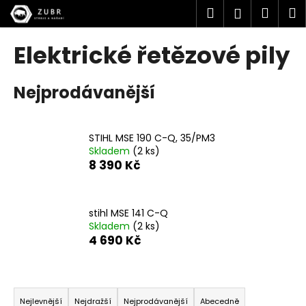
K
Přejít
Hledat
Náku
M
Přihlášen
na
o
obsah
Zpět
Zpět
košík
š
Elektrické řetězové pily
í
C
k
Nejprodávanější
o
p
o
STIHL MSE 190 C-Q, 35/PM3
t
Skladem
(2 ks)
ř
8 390 Kč
e
b
u
stihl MSE 141 C-Q
Skladem
(2 ks)
j
4 690 Kč
e
t
Ř
e
a
n
Nejlevnější
Nejdražší
Nejprodávanější
Abecedně