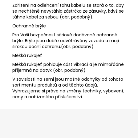
Zařízení na odlehčení tahu kabelu se stará o to, aby
se nechtěně nevytáhla zástrčka ze zásuvky, když se
táhne kabel za sebou (obr. podobný).
Ochranné brýle
Pro Vaši bezpečnost sériově dodávané ochranné
brýle. Brýle jsou dobře odvětrávány zezadu a mají
širokou boční ochranu.(obr. podobný)
Měkká rukojeť
Měkká rukojeť pohlcuje část vibrací a je mimořádně
příjemná na dotyk (obr. podobný).
V závislosti na zemi jsou možné odchylky od tohoto
sortimentu produktů a od těchto údajů.
Vyhrazujeme si právo na změny techniky, vybavení,
ceny a nabízeného příslušenství.
Z
á
p
a