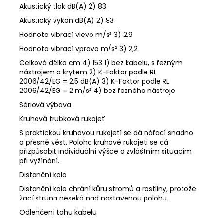
Akustický tlak dB(A) 2) 83
Akustický výkon dB(A) 2) 93
Hodnota vibrací vlevo m/s² 3) 2,9
Hodnota vibrací vpravo m/s² 3) 2,2
Celková délka cm 4) 153 1) bez kabelu, s řezným
nástrojem a krytem 2) K-Faktor podle RL
2006/42/EG = 2,5 dB(A) 3) K-Faktor podle RL
2006/42/EG = 2 m/s² 4) bez řezného nástroje
Sériová výbava
Kruhová trubková rukojeť
S praktickou kruhovou rukojetí se dá nářadí snadno
a přesně vést. Poloha kruhové rukojeti se dá
přizpůsobit individuální výšce a zvláštním situacím
při vyžínání.
Distanční kolo
Distanční kolo chrání kůru stromů a rostliny, protože
žací struna neseká nad nastavenou polohu.
Odlehčení tahu kabelu