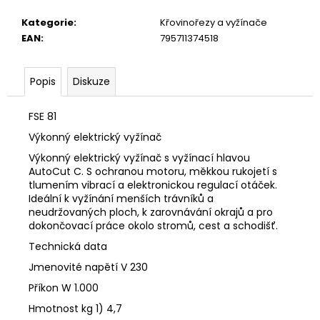
č
u
Kategorie
:
Křovinořezy a vyžínače
j
EAN
:
795711374518
e
m
e
Popis
Diskuze
FSE 81
STIHL
MS
Výkonný elektrický vyžínač
151
Výkonný elektrický vyžínač s vyžínací hlavou
C-
E
AutoCut C. S ochranou motoru, měkkou rukojetí s
CARVING
tlumením vibrací a elektronickou regulací otáček.
11462000059
Ideální k vyžínání menších trávníků a
neudržovaných ploch, k zarovnávání okrajů a pro
13
dokončovací práce okolo stromů, cest a schodišť.
890
Kč
Technická data
Původně:
14
Jmenovité napětí V 230
590
Kč
Příkon W 1.000
Hmotnost kg 1) 4,7