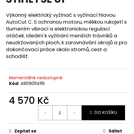
je
a
0,0
z
j
Výkonný elektrický vyžínač s vyžínací hlavou
5
AutoCut C. S ochranou motoru, měkkou rukojetí s
í
hvězdiček.
tlumením vibrací a elektronickou regulací
t
otáček. Ideální k vyžínání menších trávníků a
?
neudržovaných ploch, k zarovnávání okrajů a pro
dokončovací práce okolo stromů, cest a
schodišť.
HLEDAT
Momentálně nedostupné
Kód:
48090114119
D
4 570 Kč
o
p
Měrná
DO KOŠÍKU
cena:
o
r
u
Zeptat se
Sdílet