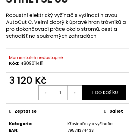
je
a
0,0
z
j
Robustní elektrický vyžínač s vyžínací hlavou
5
AutoCut C. Velmi dobrý k úpravě hran trávníků a
í
hvězdiček.
pro dokončovací práce okolo stromů, cest a
t
schodišť na soukromých zahradách.
?
Momentálně nedostupné
Kód:
48090114111
HLEDAT
3 120 Kč
Měrná
DO KOŠÍKU
cena:
D
o
p
Zeptat se
Sdílet
o
r
Kategorie
:
Křovinořezy a vyžínače
u
EAN
:
795711374433