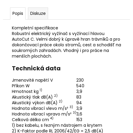
č
u
j
Popis
Diskuze
e
m
Kompletní specifikace
e
Robustní elektrický vyžínač s vyžínací hlavou
AutoCut C. Velmi dobrý k úpravě hran trávníků a pro
dokončovací práce okolo stromů, cest a schodišť na
soukromých zahradách. Vhodný i pro práce na
HUSQVARNA
AUTOMOWER
menších plochách.
430V
NERA
Technická data
104
990
Jmenovité napětí V
230
Kč
Příkon W
540
1)
Hmotnost kg
3,9
2)
Akustický tlak dB(A)
83
2)
Akustický výkon dB(A)
94
3)
Hodnota vibrací vlevo m/s²
3,9
3)
Hodnota vibrací vpravo m/s²
3,6
4)
Celková délka cm
153
1) bez kabelu, s řezným nástrojem a krytem
2) K-Faktor podle RL 2006/42/EG = 2,5 dB(A)