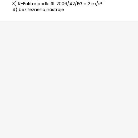
3) K-Faktor podle RL 2006/42/EG = 2 m/s²
4) bez řezného nástroje
Z
á
p
a
t
í