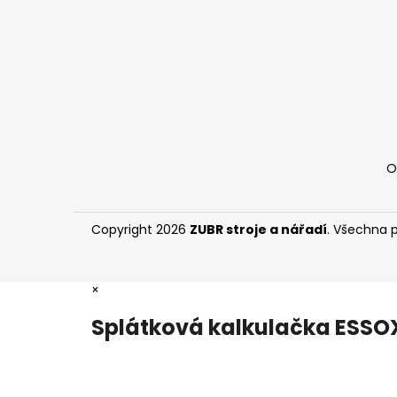
í
O
Copyright 2026
ZUBR stroje a nářadí
. Všechna 
×
Splátková kalkulačka ESSO