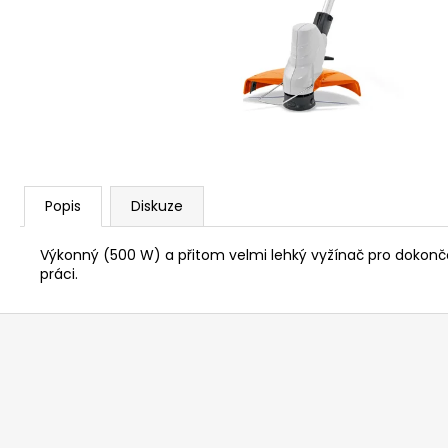
KŘOVINOŘEZU S 1.5MM STRUNOU
5132002593
235 Kč
Popis
Diskuze
Výkonný (500 W) a přitom velmi lehký vyžínač pro dokončo
práci.
Z
á
p
a
t