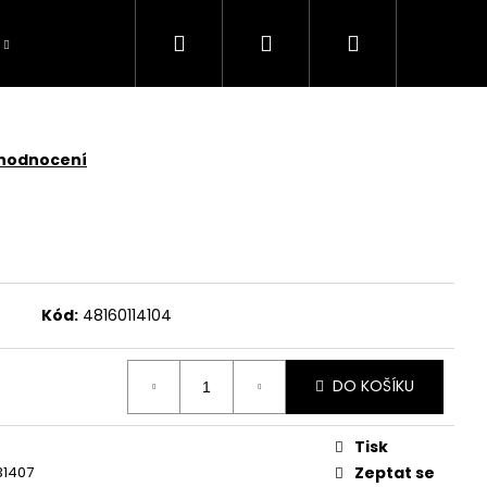
Hledat
Přihlášení
Nákupní
košík
 hodnocení
Kód:
48160114104
DO KOŠÍKU
Tisk
TOMOWER 430V NERA
31407
Zeptat se