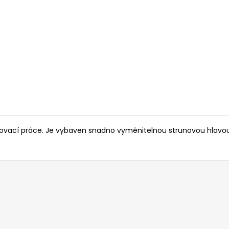
14 290 Kč
104 990 Kč
Původně:
15 990 Kč
vací práce. Je vybaven snadno vyměnitelnou strunovou hlavou a 