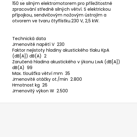
č
150 se silným elektromotorem pro příležitostné
u
zpracování středně silných větví. S elektrickou
j
přípojkou, sendvičovým nožovým ústrojím a
e
otvorem ve tvaru čtyřlístku.230 V, 2,5 kW.
m
e
Technická data
Jmenovité napětí V 230
Faktor nejistoty hladiny akustického tlaku KpA
HUSQVARNA
(dB[A]) dB(A) 2
AUTOMOWER
Zaručená hladina akustického v ýkonu LwA (dB[A])
405V
dB(A) 99
E
NERA
Max. tloušťka větví mm 35
Jmenovité otáčky ot./min 2.800
69
Hmotnost kg 26
990
Jmenovitý výkon W 2.500
Kč
Z
á
p
a