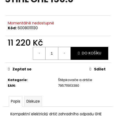
je
a
0,0
z
j
5
í
hvězdiček.
Momentálně nedostupné
t
Kód:
60080111130
?
11 220 Kč
Měrná
DO KOŠÍKU
cena:
HLEDAT
Zeptat se
Sdílet
Kategorie
:
Štěpkovače a drtiče
D
EAN
:
795711913380
o
p
o
Popis
Diskuze
r
u
Kompaktní elektrický drtič zahradního odpadu GHE