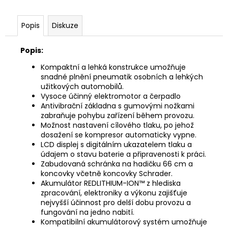
č
u
j
Popis
Diskuze
e
m
Popis:
e
Kompaktní a lehká konstrukce umožňuje
snadné plnění pneumatik osobních a lehkých
užitkových automobilů.
HUSQVARNA
AUTOMOWER
Vysoce účinný elektromotor a čerpadlo
430V
Antivibrační základna s gumovými nožkami
NERA
zabraňuje pohybu zařízení během provozu.
Možnost nastavení cílového tlaku, po jehož
104
dosažení se kompresor automaticky vypne.
990
Kč
LCD displej s digitálním ukazatelem tlaku a
údajem o stavu baterie a připravenosti k práci.
Zabudovaná schránka na hadičku 66 cm a
koncovky včetně koncovky Schrader.
Akumulátor REDLITHIUM-ION™ z hlediska
zpracování, elektroniky a výkonu zajišťuje
nejvyšší účinnost pro delší dobu provozu a
fungování na jedno nabití.
Kompatibilní akumulátorový systém umožňuje