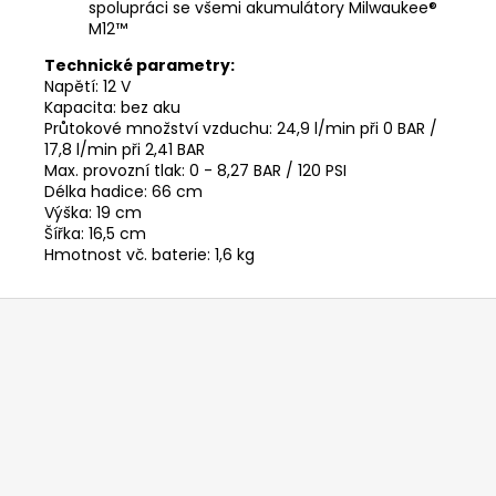
spolupráci se všemi akumulátory Milwaukee®
M12™
Technické parametry:
Napětí: 12 V
Kapacita: bez aku
Průtokové množství vzduchu: 24,9 l/min při 0 BAR /
17,8 l/min při 2,41 BAR
Max. provozní tlak: 0 - 8,27 BAR / 120 PSI
Délka hadice: 66 cm
Výška: 19 cm
Šířka: 16,5 cm
Hmotnost vč. baterie: 1,6 kg
Z
á
p
a
t
í