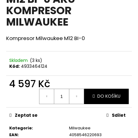
je
R
a
KOMPRESOR
0,0
z
j
M
MILWAUKEE
5
í
hvězdiček.
A
t
Kompresor Milwaukee M12 BI-0
?
Skladem
(3 ks)
Kód:
4933464124
HLEDAT
4 597 Kč
Měrná
DO KOŠÍKU
cena:
D
o
p
Zeptat se
Sdílet
o
r
Kategorie
:
Milwaukee
u
EAN
:
4058546220693