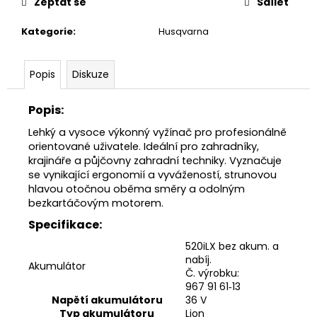
č
Zeptat se
Sdílet
u
j
Kategorie
:
Husqvarna
e
m
Popis
Diskuze
e
Popis:
RYOBI
Lehký a vysoce výkonný vyžínač pro profesionálně
RAC121
ŽACÍ
orientované uživatele. Ideální pro zahradníky,
HLAVA
krajináře a půjčovny zahradní techniky. Vyznačuje
K
se vynikající ergonomií a vyvážeností, strunovou
SÍŤOVÉMU
hlavou otočnou oběma směry a odolným
KŘOVINOŘEZU
bezkartáčovým motorem.
S
1.5MM
Specifikace:
STRUNOU
5132002593
520iLX bez akum. a
nabíj.
235
Akumulátor
Kč
Č. výrobku:
967 91 61‑13
Napětí akumulátoru
36 V
Typ akumulátoru
Lion