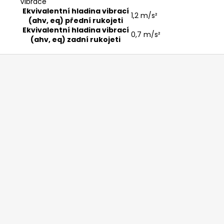
Vibrace
Ekvivalentní hladina vibrací
1,2 m/s²
(ahv, eq) přední rukojeti
Ekvivalentní hladina vibrací
0,7 m/s²
(ahv, eq) zadní rukojeti
Z
á
p
a
t
í