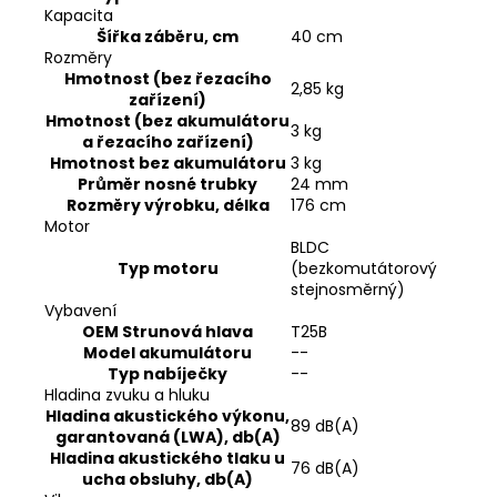
Kapacita
Šířka záběru, cm
40 cm
Rozměry
Hmotnost (bez řezacího
2,85 kg
zařízení)
Hmotnost (bez akumulátoru
3 kg
a řezacího zařízení)
Hmotnost bez akumulátoru
3 kg
Průměr nosné trubky
24 mm
Rozměry výrobku, délka
176 cm
Motor
BLDC
Typ motoru
(bezkomutátorový
stejnosměrný)
Vybavení
OEM Strunová hlava
T25B
Model akumulátoru
--
Typ nabíječky
--
Hladina zvuku a hluku
Hladina akustického výkonu,
89 dB(A)
garantovaná (LWA), db(A)
Hladina akustického tlaku u
76 dB(A)
ucha obsluhy, db(A)