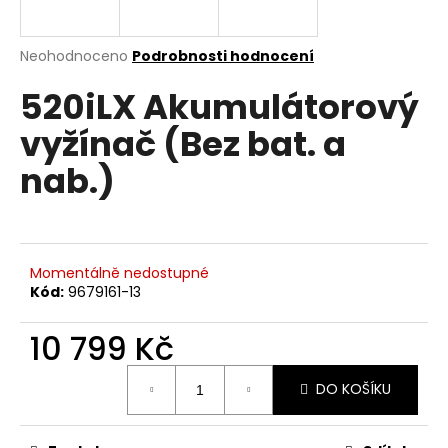
a
j
Průměrné
Neohodnoceno
Podrobnosti hodnocení
í
hodnocení
520iLX Akumulátorový
produktu
t
je
?
vyžínač (Bez bat. a
0,0
z
nab.)
5
hvězdiček.
HLEDAT
Momentálně nedostupné
Kód:
9679161-13
D
10 799 Kč
o
p
Měrná
o
DO KOŠÍKU
cena:
r
u