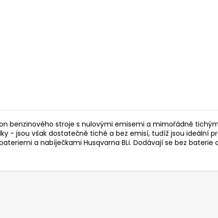
14 290 Kč
104 990 Kč
Původně:
15 990 Kč
ýkon benzinového stroje s nulovými emisemi a mimořádně tichým
edky - jsou však dostatečně tiché a bez emisí, tudíž jsou ideální
i bateriemi a nabíječkami Husqvarna BLi. Dodávají se bez bateri