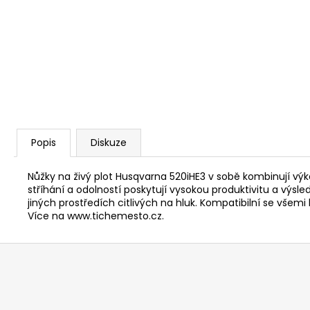
KŘOVINOŘEZU S 1.5MM STRUNOU
5132002593
235 Kč
Popis
Diskuze
Nůžky na živý plot Husqvarna 520iHE3 v sobě kombinují v
stříhání a odolností poskytují vysokou produktivitu a výsl
jiných prostředích citlivých na hluk. Kompatibilní se všem
Více na www.tichemesto.cz.
Z
á
p
a