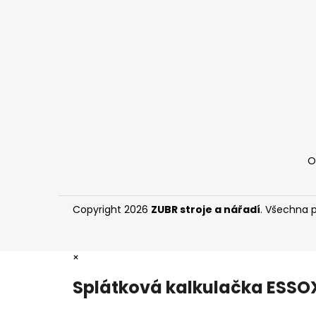
t
í
O
Copyright 2026
ZUBR stroje a nářadí
. Všechna 
×
Splátková kalkulačka ESSO