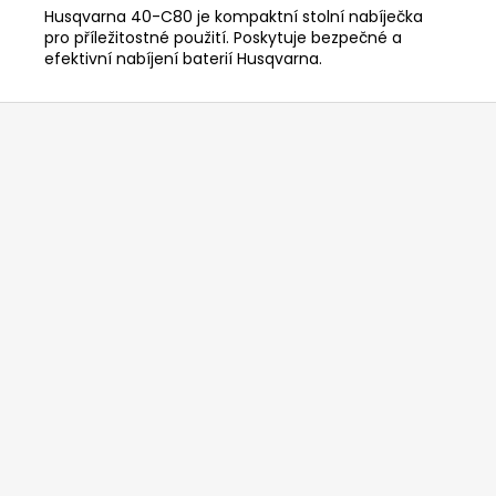
č
Husqvarna 40-C80 je kompaktní stolní nabíječka
u
pro příležitostné použití. Poskytuje bezpečné a
j
efektivní nabíjení baterií Husqvarna.
e
m
Z
e
á
p
RYOBI
a
RAC121
t
ŽACÍ
HLAVA
í
K
SÍŤOVÉMU
KŘOVINOŘEZU
S
1.5MM
STRUNOU
5132002593
235
Kč