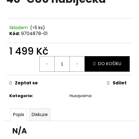
je
a
0,0
z
j
5
í
hvězdiček.
Skladem
(>5 ks)
t
Kód:
9704878-01
?
1 499 Kč
Měrná
DO KOŠÍKU
cena:
HLEDAT
Zeptat se
Sdílet
Kategorie
:
Husqvarna
D
o
p
Popis
Diskuze
o
r
N/A
u