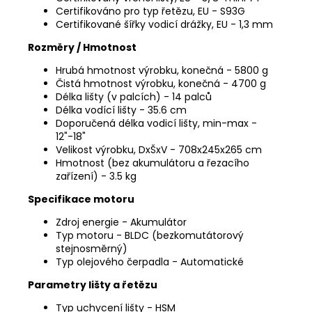
Certifikováno pro typ řetězu, EU - S93G
Certifikované šířky vodicí drážky, EU - 1,3 mm
Rozměry / Hmotnost
Hrubá hmotnost výrobku, konečná - 5800 g
Čistá hmotnost výrobku, konečná - 4700 g
Délka lišty (v palcích) - 14 palců
Délka vodící lišty - 35.6 cm
Doporučená délka vodicí lišty, min-max -
12"-18"
Velikost výrobku, DxŠxV - 708x245x265 cm
Hmotnost (bez akumulátoru a řezacího
zařízení) - 3.5 kg
Specifikace motoru
Zdroj energie - Akumulátor
Typ motoru - BLDC (bezkomutátorový
stejnosměrný)
Typ olejového čerpadla - Automatické
Parametry lišty a řetězu
Typ uchycení lišty - HSM