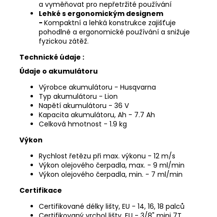
a vyměňovat pro nepřetržité používání
Lehké s ergonomickým designem
-
Kompaktní a lehká konstrukce zajišťuje
pohodlné a ergonomické používání a snižuje
fyzickou zátěž.
Technické údaje :
Údaje o akumulátoru
Výrobce akumulátoru - Husqvarna
Typ akumulátoru - Lion
Napětí akumulátoru - 36 V
Kapacita akumulátoru, Ah - 7.7 Ah
Celková hmotnost - 1.9 kg
Výkon
Rychlost řetězu při max. výkonu - 12 m/s
Výkon olejového čerpadla, max. - 9 ml/min
Výkon olejového čerpadla, min. - 7 ml/min
Certifikace
Certifikované délky lišty, EU - 14, 16, 18 palců
Certifikovaný vrchol lišty, EU - 3/8" mini 7T