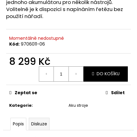
č
jednoho akumulátoru pro několik nástrojů.
u
Volitelně je k dispozici s napínáním řetězu bez
j
použití nářadí.
e
m
e
Momentálně nedostupné
Kód:
9706011-06
HUSQVARNA
AUTOMOWER
8 299 Kč
405V
E
Měrná
NERA
DO KOŠÍKU
cena:
69
990
Kč
Zeptat se
Sdílet
Kategorie
:
Aku stroje
Popis
Diskuze