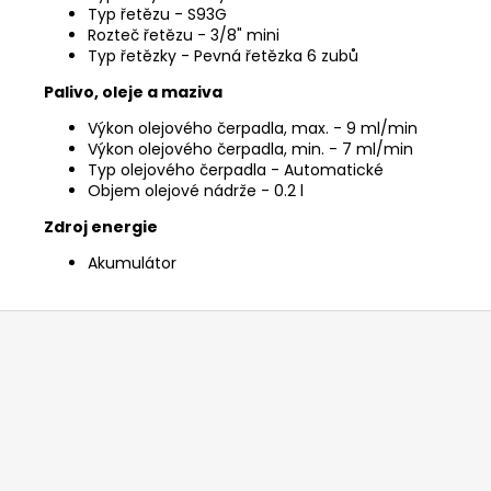
Typ řetězu - S93G
Rozteč řetězu - 3/8" mini
Typ řetězky - Pevná řetězka 6 zubů
Palivo, oleje a maziva
Výkon olejového čerpadla, max. - 9 ml/min
Výkon olejového čerpadla, min. - 7 ml/min
Typ olejového čerpadla - Automatické
Objem olejové nádrže - 0.2 l
Zdroj energie
Akumulátor
Z
á
p
a
t
í