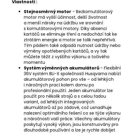
Vlastnosti :
Stejnosměrný motor
- Bezkomutátorový
motor má vyšší účinnost, delší životnost
a menší nároky na údržbu ve srovnání
s komutátorovými motory. Díky absenci
kartáčů se eliminuje tření a nedochází tak ke
ztrátám energie a motor se tolik nepřehřívá.
Tím pádem také odpadá nutnost údržby nebo
výměny opotřebených kartáčů, a vy tak
můžete těžit z vyššího výkonu a točivého
momentu
Systém výměnných akumulátorů
- Flexibilní
36V systém BLi-X společnosti Husqvarna nabízí
akumulátorový pohon pro vše – od lehkých
i náročných prací kolem domu po
profesionální použití. Jeden akumulátor lze
použít pro několik strojů a s celou řadou
variant, od lehkých integrovaných
akumulátorů až po zádové, což usnadňuje
nalezení optimálního řešení co se týče výkonu
a náročnosti vaší práce. Všechny akumulátory
poskytují vysoký výkon, jsou konstruovány pro
dlouhodobé používání a lze je rychle dobíjet