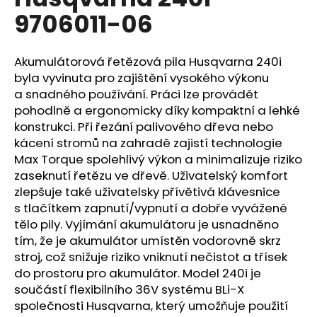
je
a
9706011-06
0,0
z
j
5
í
hvězdiček.
Akumulátorová řetězová pila Husqvarna 240i
t
byla vyvinuta pro zajištění vysokého výkonu
?
a snadného používání. Práci lze provádět
pohodlně a ergonomicky díky kompaktní a lehké
konstrukci. Při řezání palivového dřeva nebo
kácení stromů na zahradě zajistí technologie
Max Torque spolehlivý výkon a minimalizuje riziko
HLEDAT
zaseknutí řetězu ve dřevě. Uživatelský komfort
zlepšuje také uživatelsky přívětivá klávesnice
s tlačítkem zapnutí/vypnutí a dobře vyvážené
tělo pily. Vyjímání akumulátoru je usnadněno
D
o
tím, že je akumulátor umístěn vodorovně skrz
p
stroj, což snižuje riziko vniknutí nečistot a třísek
o
do prostoru pro akumulátor. Model 240i je
r
součástí flexibilního 36V systému BLi-X
u
společnosti Husqvarna, který umožňuje použití