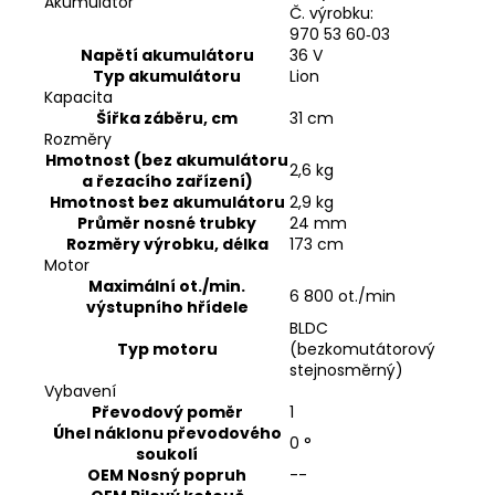
Akumulátor
Č. výrobku:
970 53 60‑03
Napětí akumulátoru
36 V
Typ akumulátoru
Lion
Kapacita
Šířka záběru, cm
31 cm
Rozměry
Hmotnost (bez akumulátoru
2,6 kg
a řezacího zařízení)
Hmotnost bez akumulátoru
2,9 kg
Průměr nosné trubky
24 mm
Rozměry výrobku, délka
173 cm
Motor
Maximální ot./min.
6 800 ot./min
výstupního hřídele
BLDC
Typ motoru
(bezkomutátorový
stejnosměrný)
Vybavení
Převodový poměr
1
Úhel náklonu převodového
0 °
soukolí
OEM Nosný popruh
--