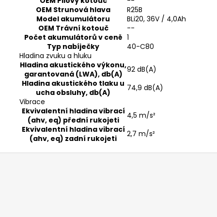
OEM Pilový kotouč
--
OEM Strunová hlava
R25B
Model akumulátoru
BLi20, 36V / 4,0Ah
OEM Trávní kotouč
--
Počet akumulátorů v ceně
1
Typ nabíječky
40-C80
Hladina zvuku a hluku
Hladina akustického výkonu,
92 dB(A)
garantovaná (LWA), db(A)
Hladina akustického tlaku u
74,9 dB(A)
ucha obsluhy, db(A)
Vibrace
Ekvivalentní hladina vibrací
4,5 m/s²
(ahv, eq) přední rukojeti
Ekvivalentní hladina vibrací
2,7 m/s²
(ahv, eq) zadní rukojeti
Z
á
p
a
t