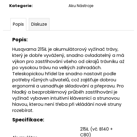
č
Kategorie
:
Aku Nástroje
u
j
e
Popis
Diskuze
m
e
Popis:
Husqvarna 215iL je akumulátorový vyžínač trávy,
HUSQVARNA
který je dobře vyvážený, snadno ovladatelný a má
AUTOMOWER
výkon pro zastřihování všeho od okrajů trávníku až
430V
po vysokou trávu na velkých zahradách.
NERA
Teleskopickou hřídel lze snadno nastavit podle
104
potřeby různých uživatelů, což zajišťuje dobrou
990
ergonomii a usnadňuje skladování a přepravu. Pro
Kč
hladký a bezproblémový průběh zastřihování je
vyžínač vybaven intuitivní klávesnicí a strunovou
hlavou, kterou není třeba při vkládání nové struny
rozebírat.
Specifikace:
215iL (vč. B140 +
C80)