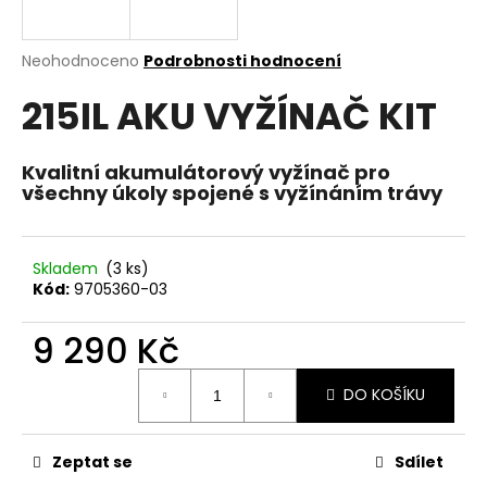
a
j
Průměrné
Neohodnoceno
Podrobnosti hodnocení
í
hodnocení
215IL AKU VYŽÍNAČ KIT
produktu
t
je
?
0,0
z
Kvalitní akumulátorový vyžínač pro
5
všechny úkoly spojené s vyžínáním trávy
hvězdiček.
HLEDAT
Skladem
(3 ks)
Kód:
9705360-03
9 290 Kč
D
o
Měrná
p
DO KOŠÍKU
cena:
o
r
Zeptat se
Sdílet
u