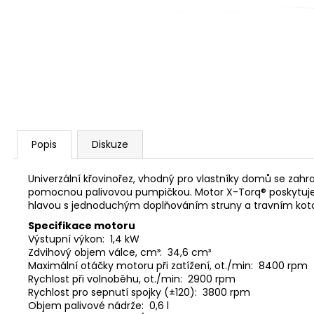
KŘOVINOŘEZU S 1.5MM STRUNOU
5132002593
235 Kč
Popis
Diskuze
Univerzální křovinořez, vhodný pro vlastníky domů se za
pomocnou palivovou pumpičkou. Motor X-Torq® poskytuje v
hlavou s jednoduchým doplňováním struny a travním ko
Specifikace motoru
Výstupní výkon: 1,4 kW
Zdvihový objem válce
Maximální otáčky motoru při zatížení, ot./min: 8400 rpm
Rychlost při volnoběhu, ot./min: 2900 rpm
Rychlost pro sepnutí spojky (±120): 3800 rpm
Objem palivové nádrže: 0,6 l