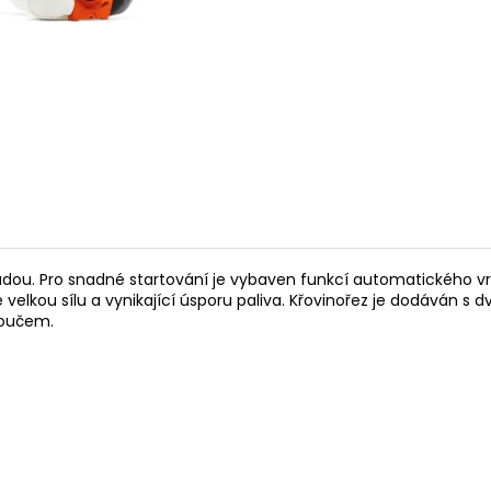
14 290 Kč
104 990 Kč
Původně:
15 990 Kč
hradou. Pro snadné startování je vybaven funkcí automatického 
elkou sílu a vynikající úsporu paliva. Křovinořez je dodáván 
toučem.
, cm³: 34,6 cm³