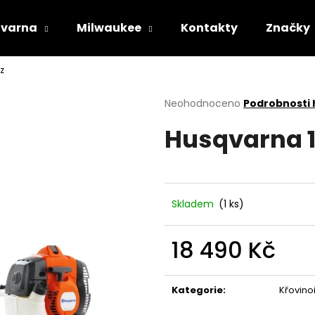
varna
Milwaukee
Kontakty
Značky
z
Co potřebujete najít?
Průměrné
Neohodnoceno
Podrobnosti
hodnocení
Husqvarna 1
produktu
HLEDAT
je
0,0
z
5
Doporučujeme
hvězdiček.
Skladem
(1 ks)
18 490 Kč
Měrná
cena:
Kategorie
:
Křovino
STIHL RM 443 T
HUSQVARNA AU