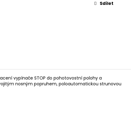
Sdílet
vracení vypínače STOP do pohotovostní polohy a
s dvojitým nosným popruhem, poloautomatickou strunovou