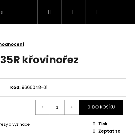
Hledat
Přihlášení
Nákupní
košík
 hodnocení
35R křovinořez
Kód:
9666048-01
DO KOŠÍKU
Tisk
řezy a vyžínače
TOMOWER 430V NERA
Zeptat se