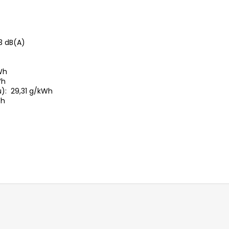
3 dB(A)
)
Wh
Wh
): 29,31 g/kWh
kWh