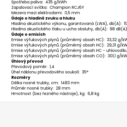
Spotřeba paliva: 435 g/kWh
Zapalovací svíčka: Champion RCJ6Y
Mezera mezi elektrodami: 0,5 mm
Údaje o hladině zvuku a hluku
Hladina akustického výkonu, garantovaná (LWA), db(A): 11
Hladina akustického tlaku u ucha obsluhy, db(A): 98 dB(A
Údaje o emisích
Emise výfukových plynů (průměrný obsah HC): 33,32 g/k
Emise výfukových plynů (průměrný obsah HC): 29,31 g/k
Emise výfukových plynů (průměrný obsah HC - uhlovodíku
Emise výfukových plynů (průměrný obsah CO): 301,1 g/
Úhlový převod
Převodový poměr: 1,4
Úhel náklonu převodového soukolí: 35°
Rozměry
Délka nosné trubky, cm: 1483 mm
Průměr nosné trubky: 28 mm
Hmotnost (bez řezného nástroje), kg: 6,8 kg
Z
á
p