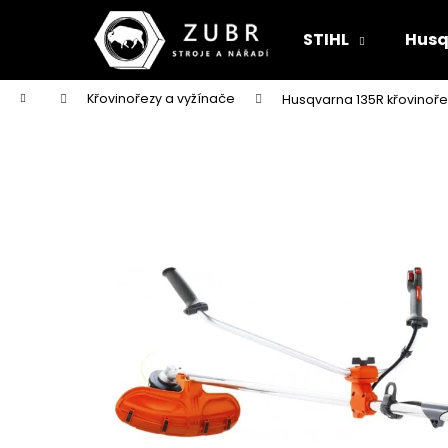
K
Přejít
na
o
STIHL
Husq
obsah
Zpět
Zpět
š
do
do
í
Domů
Křovinořezy a vyžínače
Husqvarna 135R křovinoře
k
obchodu
obchodu
RYOBI RAC121 ŽACÍ HLAVA K SÍŤOVÉMU