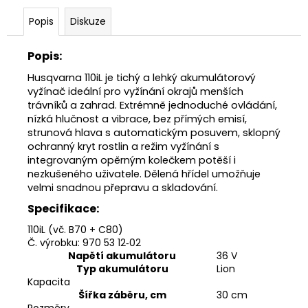
č
u
Popis
Diskuze
j
e
Popis:
m
e
Husqvarna 110iL je tichý a lehký akumulátorový
vyžínač ideální pro vyžínání okrajů menších
trávníků a zahrad. Extrémně jednoduché ovládání,
STIHL
nízká hlučnost a vibrace, bez přímých emisí,
MS
strunová hlava s automatickým posuvem, sklopný
151
ochranný kryt rostlin a režim vyžínání s
C-
integrovaným opěrným kolečkem potěší i
E
nezkušeného uživatele. Dělená hřídel umožňuje
CARVING
11462000059
velmi snadnou přepravu a skladování.
13
Specifikace:
890
Kč
110iL (vč. B70 + C80)
Původně:
Č. výrobku: 970 53 12‑02
14
Napětí akumulátoru
36 V
590
Typ akumulátoru
Lion
Kč
Kapacita
Šířka záběru, cm
30 cm
Rozměry