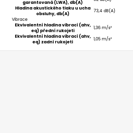
garantovaná (LWA), db(A)
Hladina akustického tlaku u ucha
73,4 dB(A)
obsluhy, db(A)
Vibrace
Ekvivalentní hladina vibrací (ahv,
1,36 m/s²
eq) přední rukojeti
Ekvivalentní hladina vibrací (ahv,
1,05 m/s²
eq) zadní rukojeti
Z
á
p
a
t
í