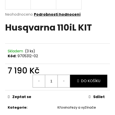
a
j
Průměrné
Neohodnoceno
Podrobnosti hodnocení
í
hodnocení
Husqvarna 110iL KIT
produktu
t
je
?
0,0
z
5
hvězdiček.
Skladem
(3 ks)
Kód:
9705312-02
HLEDAT
7 190 Kč
Měrná
DO KOŠÍKU
D
cena:
o
p
Zeptat se
Sdílet
o
r
Kategorie
:
Křovinořezy a vyžínače
u