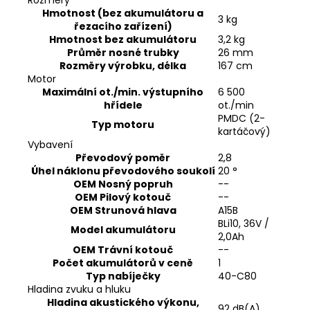
Hmotnost (bez akumulátoru a
3 kg
řezacího zařízení)
Hmotnost bez akumulátoru
3,2 kg
Průměr nosné trubky
26 mm
Rozměry výrobku, délka
167 cm
Motor
Maximální ot./min. výstupního
6 500
hřídele
ot./min
PMDC (2-
Typ motoru
kartáčový)
Vybavení
Převodový poměr
2,8
Úhel náklonu převodového soukolí
20 °
OEM Nosný popruh
--
OEM Pilový kotouč
--
OEM Strunová hlava
A15B
BLi10, 36V /
Model akumulátoru
2,0Ah
OEM Trávní kotouč
--
Počet akumulátorů v ceně
1
Typ nabíječky
40-C80
Hladina zvuku a hluku
Hladina akustického výkonu,
92 dB(A)