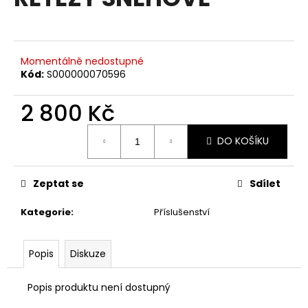
je
a
0,0
z
j
5
í
hvězdiček.
Momentálně nedostupné
t
Kód:
S000000070596
?
2 800 Kč
Měrná
DO KOŠÍKU
cena:
HLEDAT
Zeptat se
Sdílet
Kategorie
:
Příslušenství
D
o
p
Popis
Diskuze
o
r
Popis produktu není dostupný
u