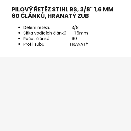
č
u
PILOVÝ ŘETĚZ STIHL RS, 3/8" 1,6 MM
j
60 ČLÁNKŮ, HRANATÝ ZUB
e
m
Dělení řetězu 3/8
e
Šířka vodících článků 1,6mm
Počet článků 60
Profil zubu HRANATÝ
HUSQVARNA
AUTOMOWER
Z
405V
E
á
NERA
p
69
a
990
Kč
t
í