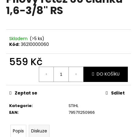
je
a
1,6-3/8" RS
0,0
z
j
5
í
hvězdiček.
t
?
Skladem
(>5 ks)
Kód:
36210000060
559 Kč
Měrná
HLEDAT
DO KOŠÍKU
cena:
Zeptat se
Sdílet
D
o
Kategorie
:
STIHL
p
EAN
:
795711250966
o
r
u
Popis
Diskuze