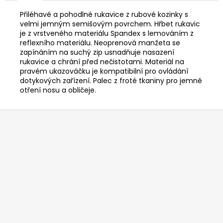
č
u
Přiléhavé a pohodlné rukavice z rubové kozinky s
j
velmi jemným semišovým povrchem. Hřbet rukavic
e
je z vrstveného materiálu Spandex s lemováním z
reflexního materiálu. Neoprenová manžeta se
m
zapínáním na suchý zip usnadňuje nasazení
e
rukavice a chrání před nečistotami. Materiál na
pravém ukazováčku je kompatibilní pro ovládání
dotykových zařízení. Palec z froté tkaniny pro jemné
HUSQVARNA
otření nosu a obličeje.
AUTOMOWER
405V
E
Z
NERA
á
69
p
990
Kč
a
t
í