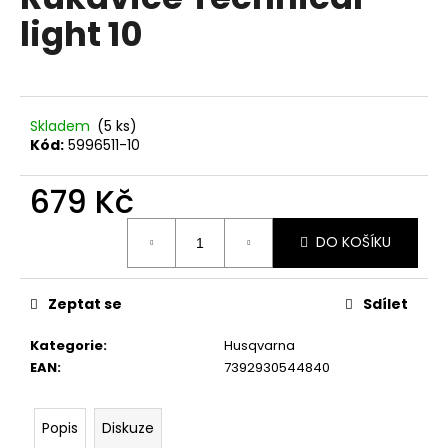
je
a
light 10
0,0
z
j
5
í
hvězdiček.
t
?
Skladem
(5 ks)
Kód:
5996511-10
679 Kč
Měrná
HLEDAT
DO KOŠÍKU
cena:
Zeptat se
Sdílet
D
o
Kategorie
:
Husqvarna
p
EAN
:
7392930544840
o
r
u
Popis
Diskuze