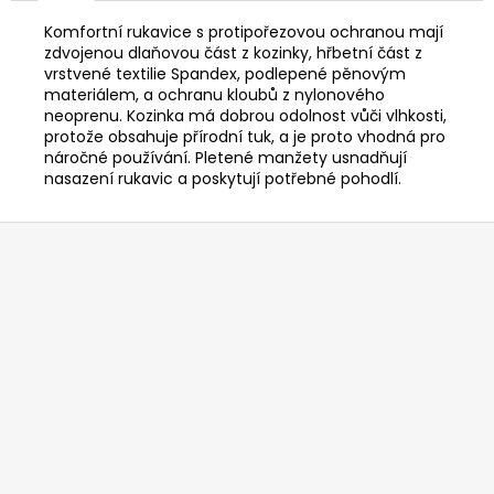
č
u
Komfortní rukavice s protipořezovou ochranou mají
j
zdvojenou dlaňovou část z kozinky, hřbetní část z
e
vrstvené textilie Spandex, podlepené pěnovým
materiálem, a ochranu kloubů z nylonového
m
neoprenu. Kozinka má dobrou odolnost vůči vlhkosti,
e
protože obsahuje přírodní tuk, a je proto vhodná pro
náročné používání. Pletené manžety usnadňují
nasazení rukavic a poskytují potřebné pohodlí.
RYOBI
RAC121
ŽACÍ
Z
HLAVA
á
K
SÍŤOVÉMU
p
KŘOVINOŘEZU
a
S
1.5MM
t
STRUNOU
í
5132002593
235
Kč