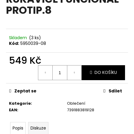
je
a
PROTIP.8
0,0
z
j
5
í
hvězdiček.
t
?
Skladem
(3 ks)
Kód:
5950039-08
549 Kč
Měrná
HLEDAT
DO KOŠÍKU
cena:
Zeptat se
Sdílet
D
o
Kategorie
:
Oblečení
p
EAN
:
7391883819128
o
r
u
Popis
Diskuze