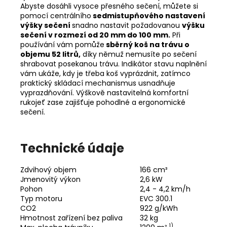
Abyste dosáhli vysoce přesného sečení, můžete si
pomocí centrálního
sedmistupňového nastavení
výšky sečení
snadno nastavit požadovanou
výšku
sečení v rozmezí od 20 mm do 100 mm.
Při
používání vám pomůže
sběrný koš na trávu o
objemu 52 litrů,
díky němuž nemusíte po sečení
shrabovat posekanou trávu. Indikátor stavu naplnění
vám ukáže, kdy je třeba koš vyprázdnit, zatímco
praktický skládací mechanismus usnadňuje
vyprazdňování. Výškově nastavitelná komfortní
rukojeť zase zajišťuje pohodlné a ergonomické
sečení.
Technické údaje
Zdvihový objem
166 cm³
Jmenovitý výkon
2,6 kW
Pohon
2,4 - 4,2 km/h
Typ motoru
EVC 300.1
CO2
922 g/kWh
Hmotnost zařízení bez paliva
32 kg
1)