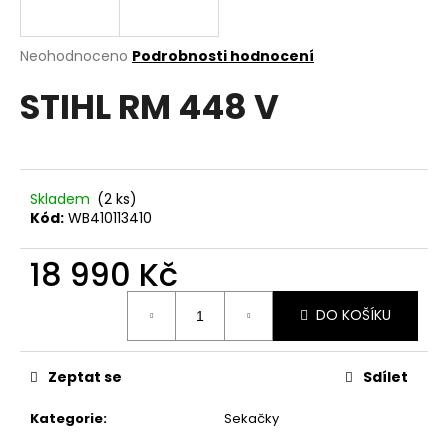
a
j
Průměrné
Neohodnoceno
Podrobnosti hodnocení
í
hodnocení
STIHL RM 448 V
produktu
t
je
?
0,0
z
5
hvězdiček.
Skladem
(2 ks)
Kód:
WB410113410
HLEDAT
18 990 Kč
Měrná
DO KOŠÍKU
D
cena:
o
p
Zeptat se
Sdílet
o
r
Kategorie
:
Sekačky
u