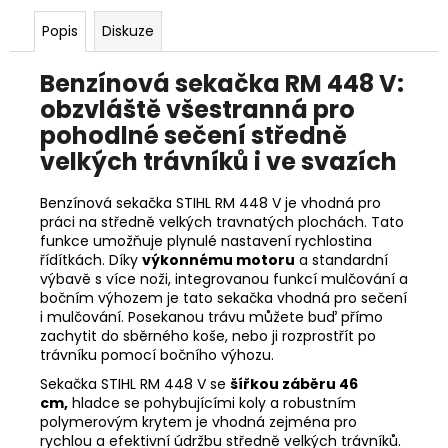
č
u
Popis
Diskuze
j
e
Benzínová sekačka RM 448 V:
m
obzvláště všestranná pro
e
pohodlné sečení středně
velkých trávníků i ve svazích
HUSQVARNA
AUTOMOWER
Benzínová sekačka STIHL RM 448 V je vhodná pro
430V
NERA
práci na středně velkých travnatých plochách. Tato
funkce umožňuje plynulé nastavení rychlostina
104
řídítkách. Díky
výkonnému motoru
a standardní
990
výbavě s více noži, integrovanou funkcí mulčování a
Kč
bočním výhozem je tato sekačka vhodná pro sečení
i mulčování. Posekanou trávu můžete buď přímo
zachytit do sběrného koše, nebo ji rozprostřít po
trávníku pomocí bočního výhozu.
Sekačka STIHL RM 448 V se
šířkou záběru 46
cm,
hladce se pohybujícími koly a robustním
polymerovým krytem je vhodná zejména pro
rychlou a efektivní údržbu středně velkých trávníků.