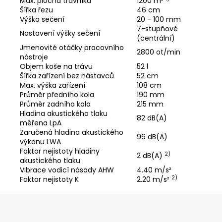
Max. plocha trávníku
1200 m²
Šířka řezu
46 cm
Výška sečení
20 - 100 mm
7-stupňové
Nastavení výšky sečení
(centrální)
Jmenovité otáčky pracovního
2800 ot/min
nástroje
Objem koše na trávu
52 l
Šířka zařízení bez nástavců
52 cm
Max. výška zařízení
108 cm
Průměr předního kola
190 mm
Průměr zadního kola
215 mm
Hladina akustického tlaku
82 dB(A)
měřena LpA
Zaručená hladina akustického
96 dB(A)
výkonu LWA
Faktor nejistoty hladiny
2)
2 dB(A)
akustického tlaku
Vibrace vodicí násady AHW
4.40 m/s²
2)
Faktor nejistoty K
2.20 m/s²
Z
á