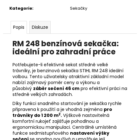
č
u
Kategorie
:
Sekačky
j
e
Popis
Diskuze
m
e
RM 248 benzínová sekačka:
ideální pro zahradní práce
HUSQVARNA
AUTOMOWER
405V
Potřebujete-li efektivně sekat středně velké
E
trávníky, je benzinová sekačka STIHL RM 248 ideální
NERA
volbou. Tento uživatelsky atraktivní základní model
nabízí zajímavý poměr ceny a výkonu a
69
990
působivý
záběr sečení 46 cm
pro efektivní práci na
Kč
středně velkých zahradách.
Díky funkci snadného startování je sekačka rychle
připravena k použití a je vhodná zejména
pro
2
trávníky do 1 200 m
.
Výškově nastavitelná
komfortní rukojeť zajišťuje pohodlnou a
ergonomickou manipulaci. Centrálně umístěná
funkce sedmistupňového
nastavení výšky
sečení
se snadno používá a umožňuje její