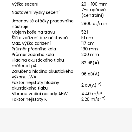
Výška sečení
20 - 100 mm
7-stupňové
Nastavení výšky sečení
(centrální)
Jmenovité otáčky pracovního
2800 ot/min
nástroje
Objem koše na trávu
52 l
Šířka zařízení bez nástavců
51 cm
Max. výška zařízení
117 cm
Průměr předního kola
180 mm
Průměr zadního kola
200 mm
Hladina akustického tlaku
82 dB(A)
měřena LpA
Zaručená hladina akustického
96 dB(A)
výkonu LWA
Faktor nejistoty hladiny
2)
2 dB(A)
akustického tlaku
Vibrace vodicí násady AHW
4.40 m/s²
2)
Faktor nejistoty K
2.20 m/s²
Z
á
p