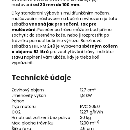
nastavení
od 20 mm do 100 mm.
Díky standardní výbavě s multifunkčním nožem,
mulčovacím nástavcem a bočním výhozem je tato
sekačka
vhodná jak pro sečení, tak pro
mulčování.
Posečenou trávu můžete buď přímo
zachytit do sběrného koše, nebo ji rozprostřít po
trávníku pomocí bočního výhozu. Benzínová
sekačka STIHL RM 248 je vybavena s
běrným košem
o objemu 52 litrů
pro zachytávání trávy. Indikátor
stavu naplnění vám ukáže, kdy je třeba koš
vyprázdnit.
Technické údaje
Zdvihový objem
127 cm³
Jmenovitý výkon
1,8 kW
Pohon
--
Typ motoru
EVC 205.0
CO2
1227 g/kWh
Hmotnost zařízení bez paliva
30 kg
1)
Max. plocha trávníku
1200 m²
Šířka řezu
46 cm