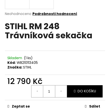
a
j
Průměrné
Neohodnoceno
Podrobnosti hodnocení
í
hodnocení
STIHL RM 248
produktu
t
je
?
Trávníková sekačka
0,0
z
5
hvězdiček.
HLEDAT
Skladem
(1 ks)
Kód:
WB210113405
Značka:
STIHL
D
12 790 Kč
o
Měrná
p
DO KOŠÍKU
cena:
o
r
u
Zeptat se
Sdílet