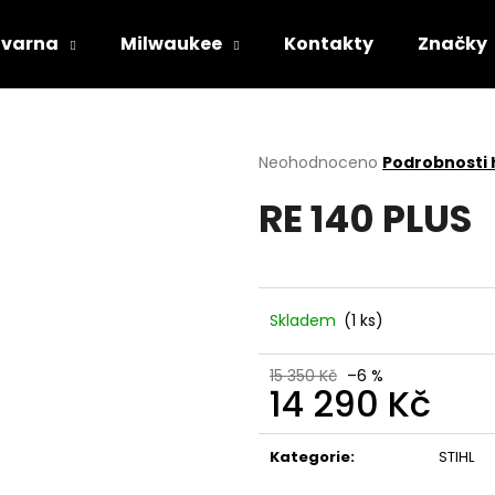
varna
Milwaukee
Kontakty
Značky
Co potřebujete najít?
Průměrné
Neohodnoceno
Podrobnosti
hodnocení
RE 140 PLUS
produktu
HLEDAT
je
0,0
z
5
Doporučujeme
hvězdiček.
Skladem
(1 ks)
15 350 Kč
–6 %
14 290 Kč
Měrná
cena:
Kategorie
:
STIHL
STIHL RM 443 T
HUSQVARNA AU