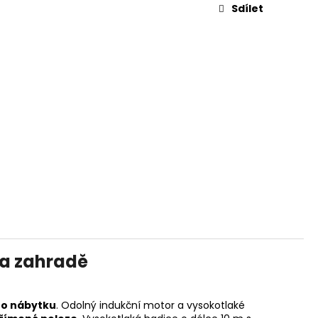
Sdílet
na zahradě
ho nábytku
. Odolný indukční motor a vysokotlaké