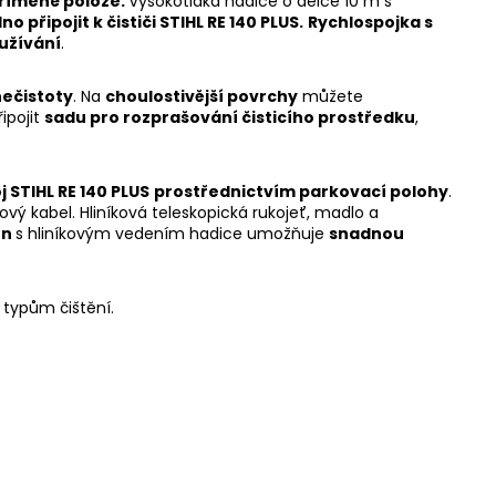
přímené poloze.
Vysokotlaká hadice o délce 10 m s
o připojit k čističi STIHL RE 140 PLUS.
Rychlospojka s
užívání
.
nečistoty
. Na
choulostivější povrchy
můžete
ipojit
sadu pro rozprašování čisticího prostředku
,
 STIHL RE 140 PLUS
prostřednictvím parkovací polohy
.
vý kabel. Hliníková teleskopická rukojeť, madlo a
en
s hliníkovým vedením hadice umožňuje
snadnou
 typům čištění.