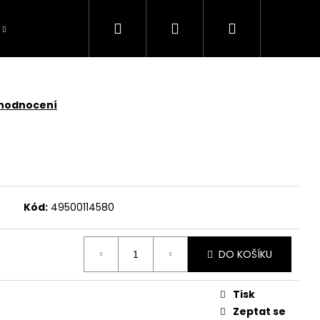
Hledat
Přihlášení
Nákupní
košík
 hodnocení
Kód:
49500114580
DO KOŠÍKU
Tisk
TOMOWER 430V NERA
Zeptat se