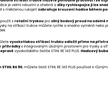
dlouhé stříkací trubce můžete pohodlně pracovat i ve vz
adice je velmi robustní a ohebná a
díky rychlospojce ji lze snadn
li s měkčenou rukojetí
zabraňuje kroucení hadice během po
 použít s
rotační tryskou
pro
silný bodový proud na odolné 
rysky na stříkací trubce můžete rychle a snadno vyměnit nebo př
dek.
ůžete
vysokotlakou stříkací trubku odložit přímo na přístroj
é
přihrádky
s integrovaným úložným prostorem pro trysky a síťo
řepravě
vysokotlakého čističe STIHL RE 140 PLUS.
Hadicový bub
h STIHL RA 90
, můžete čistič STIHL RE 140 PLUS používat k různým