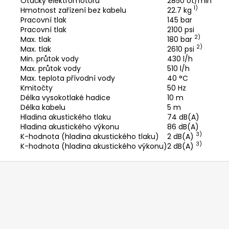
Otáčky elektromotoru
2850 ot/min
1)
Hmotnost zařízení bez kabelu
22.7 kg
Pracovní tlak
145 bar
Pracovní tlak
2100 psi
2)
Max. tlak
180 bar
2)
Max. tlak
2610 psi
Min. průtok vody
430 l/h
Max. průtok vody
510 l/h
Max. teplota přívodní vody
40 °C
Kmitočty
50 Hz
Délka vysokotlaké hadice
10 m
Délka kabelu
5 m
Hladina akustického tlaku
74 dB(A)
Hladina akustického výkonu
86 dB(A)
3)
K-hodnota (hladina akustického tlaku)
2 dB(A)
3)
K-hodnota (hladina akustického výkonu)
2 dB(A)
Z
á
p
a
t