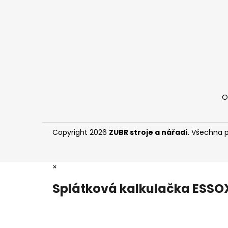
í
O
Copyright 2026
ZUBR stroje a nářadí
. Všechna 
×
Splátková kalkulačka ESSO