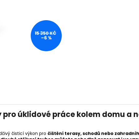
14 290 Kč
104 990 Kč
Původně:
15 990 Kč
15 350 KČ
–6 %
ý pro úklidové práce kolem domu a 
dčivý čisticí výkon pro
čištění terasy
, schodů nebo zahradní