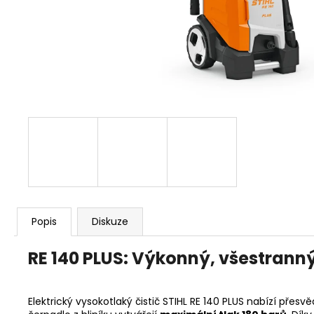
KŘOVINOŘEZU S 1.5MM STRUNOU
5132002593
235 Kč
Popis
Diskuze
RE 140 PLUS: Výkonný, všestrann
Elektrický vysokotlaký čistič STIHL RE 140 PLUS nabízí přesvě