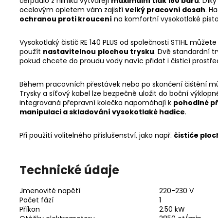
čerpadlo z hliníku vytvářejí
maximální tlak 180 barů
. Díky
ocelovým opletem vám zajistí
velký pracovní dosah
. H
ochranou proti kroucení
na komfortní vysokotlaké pisto
Vysokotlaký čistič RE 140 PLUS od společnosti STIHL můžete
použít
nastavitelnou
plochou trysku
. Dvě standardní t
pokud chcete do proudu vody navíc přidat i čisticí prostře
Během pracovních přestávek nebo po skončení čištění m
Trysky a síťový kabel lze bezpečně uložit do boční výklopn
integrovaná přepravní kolečka napomáhají k
pohodlné p
manipulaci a skladování vysokotlaké hadice
.
Při použití volitelného příslušenství, jako např.
čističe ploc
Technické údaje
Jmenovité napětí
220-230 V
Počet fází
1
Příkon
2.50 kW