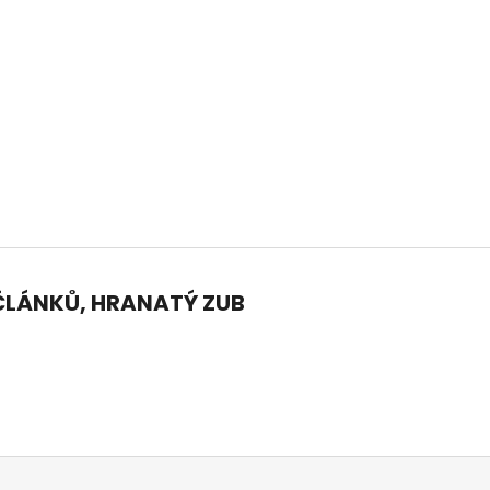
14 290 Kč
104 990 Kč
Původně:
15 990 Kč
6 ČLÁNKŮ, HRANATÝ ZUB