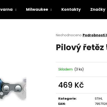
varna
Milwaukee
Kontakty
Značky
Co potřebujete najít?
Průměrné
Neohodnoceno
Podrobnosti
hodnocení
Pilový řetěz
produktu
HLEDAT
je
0,0
z
5
Doporučujeme
hvězdiček.
Skladem
(3 ks)
469 Kč
Měrná
cena:
Kategorie
:
STIHL
STIHL RM 443 T
HUSQVARNA AU
EAN
:
7957112