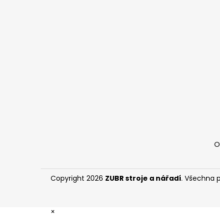
á
p
a
t
í
O
Copyright 2026
ZUBR stroje a nářadí
. Všechna 
×