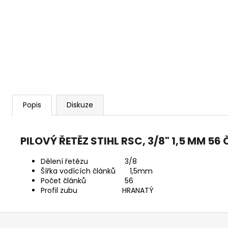
KŘOVINOŘEZU S 1.5MM STRUNOU
5132002593
235 Kč
Popis
Diskuze
PILOVÝ ŘETĚZ STIHL RSC, 3/8" 1,5 MM 5
Dělení řetězu 3/8
Šířka vodících článků 1,5mm
Počet článků 56
Profil zubu HRANATÝ
Z