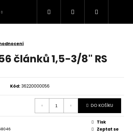
Hledat
Přihlášení
Nákupní
košík
 hodnocení
 56 článků 1,5-3/8" RS
Kód:
36220000056
DO KOŠÍKU
Tisk
TOMOWER 430V NERA
68046
Zeptat se