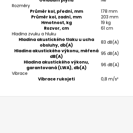
Rozměry
Průměr kol, přední, mm
178 mm
Průměr kol, zadní, mm
203 mm
Hmotnost, kg
19 kg
Rozvor, cm
61 cm
Hladina zvuku a hluku
Hladina akustického tlaku u ucha
83 dB(A)
obsluhy, db(A)
Hladina akustického výkonu, měřená
95 dB(A)
dB(A)
Hladina akustického výkonu,
96 dB(A)
garantovaná (LWA), db(A)
Vibrace
Vibrace rukojeti
0,8 m/s²
Z
á
p
a
t