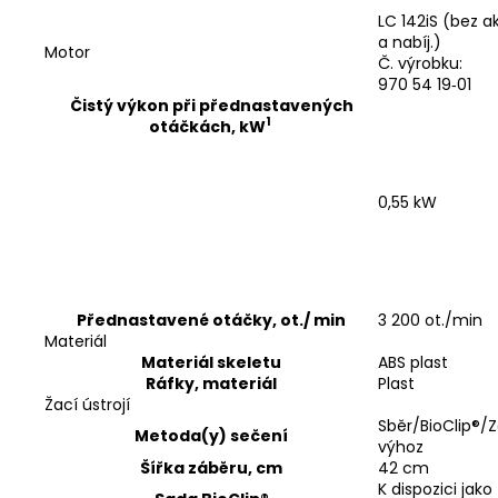
LC 142iS (bez 
a nabíj.)
Motor
Č. výrobku:
970 54 19‑01
Čistý výkon při přednastavených
1
otáčkách, kW
0,55 kW
Přednastavené otáčky, ot./ min
3 200 ot./min
Materiál
Materiál skeletu
ABS plast
Ráfky, materiál
Plast
Žací ústrojí
Sběr/BioClip®/
Metoda(y) sečení
výhoz
Šířka záběru, cm
42 cm
K dispozici jako