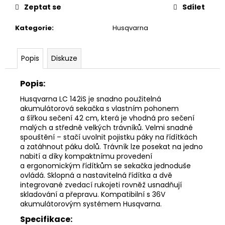
č
Zeptat se
Sdílet
u
j
Kategorie
:
Husqvarna
e
m
e
Popis
Diskuze
Popis:
HUSQVARNA
AUTOMOWER
Husqvarna LC 142iS je snadno použitelná
405V
akumulátorová sekačka s vlastním pohonem
E
a šířkou sečení 42 cm, která je vhodná pro sečení
NERA
malých a středně velkých trávníků. Velmi snadné
69
spouštění – stačí uvolnit pojistku páky na řídítkách
990
a zatáhnout páku dolů. Trávník lze posekat na jedno
Kč
nabití a díky kompaktnímu provedení
a ergonomickým řídítkům se sekačka jednoduše
ovládá. Sklopná a nastavitelná řídítka a dvě
integrované zvedací rukojeti rovněž usnadňují
skladování a přepravu. Kompatibilní s 36V
akumulátorovým systémem Husqvarna.
Specifikace: