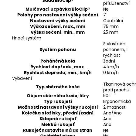
Sada BioClip®
příslušenství
Mulčovací ucpávka BioClip®
Ne
Polohy pro nastavení výšky sečení
7
Nastavení výšky sečení
Centrální
Výška sečení, max., mm
75 mm
Výška sečení, min., mm
25 mm
Hnací systém
S vlastním
Systém pohonu
pohonem, 1
rychlost
Poháněná kola
Zadní
Rychlost dopředu, max.
4 km/h
Rychlost dopředu, min., km/h
0 km/h
Vybavení
Tkaninová och
Typ sběrného koše
proti prachu
Objem sběrného koše, litry
50 l
Typ rukojeti
Ergonomická
Možnosti nastavení výšky rukojeti
2 možnosti
Kolečka s ložisky, přední/zadní
Ano/Ano
Sklopná rukojeť
Ano
Měkká rukojeť
Ano
Rukojeť nastavitelná do stran
Ne
Ovládání plynu
Ne