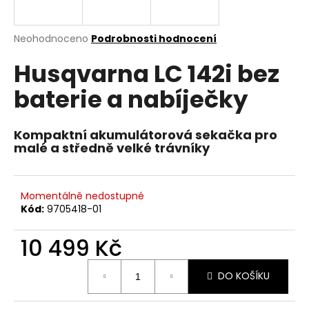
a
j
Průměrné
Neohodnoceno
Podrobnosti hodnocení
í
hodnocení
Husqvarna LC 142i bez
produktu
t
je
?
baterie a nabíječky
0,0
z
5
hvězdiček.
Kompaktní akumulátorová sekačka pro
malé a středně velké trávníky
HLEDAT
Momentálně nedostupné
Kód:
9705418-01
D
o
10 499 Kč
p
o
Měrná
DO KOŠÍKU
cena:
r
u