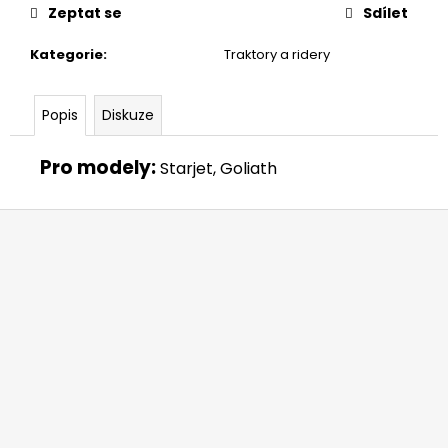
č
Zeptat se
Sdílet
u
j
Kategorie
:
Traktory a ridery
e
m
e
Popis
Diskuze
Pro modely:
Starjet, Goliath
HUSQVARNA
AUTOMOWER
405V
Z
E
NERA
á
69
p
990
a
Kč
t
í