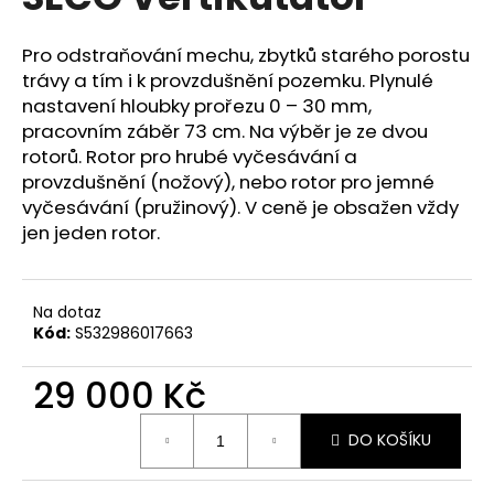
je
a
0,0
z
j
Pro odstraňování mechu, zbytků starého porostu
5
trávy a tím i k provzdušnění pozemku. Plynulé
í
hvězdiček.
nastavení hloubky prořezu 0 – 30 mm,
t
pracovním záběr 73 cm. Na výběr je ze dvou
?
rotorů. Rotor pro hrubé vyčesávání a
provzdušnění (nožový), nebo rotor pro jemné
vyčesávání (pružinový). V ceně je obsažen vždy
jen jeden rotor.
HLEDAT
Na dotaz
Kód:
S532986017663
D
o
29 000 Kč
p
o
Měrná
DO KOŠÍKU
cena:
r
u