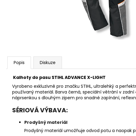
KŘOVINOŘEZU S 1.5MM STRUNOU
5132002593
235 Kč
Popis
Diskuze
Kalhoty do pasu STIHL ADVANCE X-LIGHT
Vyrobeno exkluzivně pro značku STIHL, ultralehký a perfekt
používaný materiál. Barva černá, speciální větrání v zadní 
náprsenkou s dlouhým zipem pro snadné zapínání, reflexní 
SÉRIOVÁ VÝBAVA:
Prodyšný materiál
Prodyšný materiál umožňuje odvod potu a naopak pří