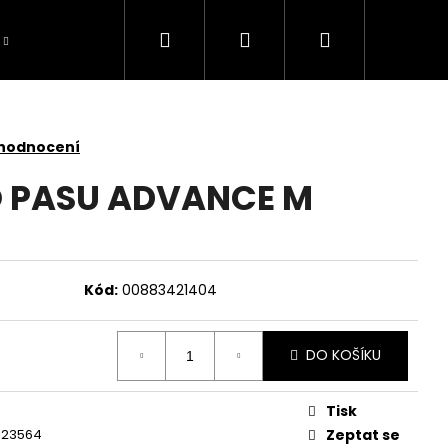
Hledat
Přihlášení
Nákupní
košík
 hodnocení
 PASU ADVANCE M
Kód:
00883421404
DO KOŠÍKU
Tisk
TOMOWER 430V NERA
923564
Zeptat se