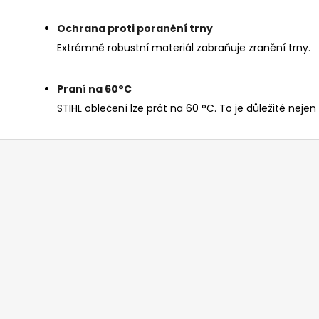
Ochrana proti poranění trny
Extrémně robustní materiál zabraňuje zranění trny.
Praní na 60°C
STIHL oblečení lze prát na 60 °C. To je důležité neje
Z
á
p
a
t
í