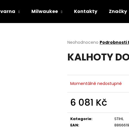
varna
Milwaukee
Kontakty
Značky
Co potřebujete najít?
Průměrné
Neohodnoceno
Podrobnosti
hodnocení
KALHOTY DO
produktu
HLEDAT
je
0,0
z
5
Doporučujeme
hvězdiček.
Momentálně nedostupné
6 081 Kč
Měrná
cena:
Kategorie
:
STIHL
STIHL RM 443 T
HUSQVARNA AU
EAN
:
886661