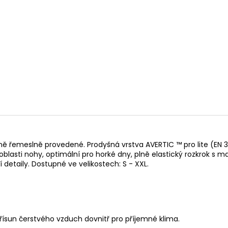
14 290 Kč
104 990 Kč
Původně:
15 990 Kč
ně řemeslně provedené. Prodyšná vrstva AVERTIC ™ pro lite (EN 38
oblasti nohy, optimální pro horké dny, plně elastický rozkrok s ma
detaily. Dostupné ve velikostech: S - XXL.
sun čerstvého vzduch dovnitř pro příjemné klima.