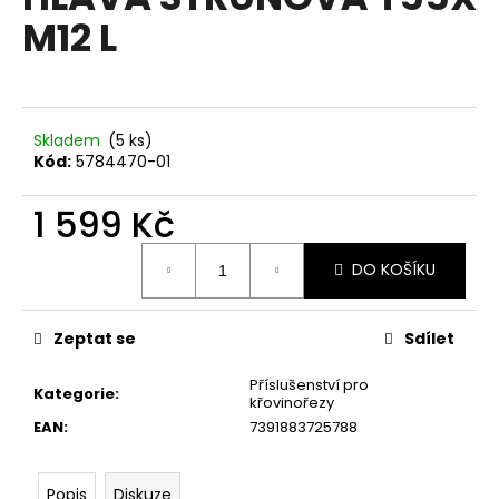
je
a
M12 L
0,0
z
j
5
í
hvězdiček.
t
?
Skladem
(5 ks)
Kód:
5784470-01
1 599 Kč
Měrná
HLEDAT
DO KOŠÍKU
cena:
Zeptat se
Sdílet
D
o
Příslušenství pro
Kategorie
:
p
křovinořezy
o
EAN
:
7391883725788
r
u
Popis
Diskuze