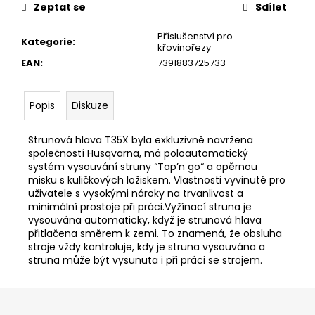
č
Zeptat se
Sdílet
u
j
Příslušenství pro
Kategorie
:
e
křovinořezy
m
EAN
:
7391883725733
e
Popis
Diskuze
STIHL
MS
Strunová hlava T35X byla exkluzivně navržena
151
společností Husqvarna, má poloautomatický
C-
systém vysouvání struny “Tap’n go“ a opěrnou
E
CARVING
misku s kuličkových ložiskem. Vlastnosti vyvinuté pro
11462000059
uživatele s vysokými nároky na trvanlivost a
minimální prostoje při práci.Vyžínací struna je
13
vysouvána automaticky, když je strunová hlava
890
přitlačena směrem k zemi. To znamená, že obsluha
Kč
Původně:
stroje vždy kontroluje, kdy je struna vysouvána a
14
struna může být vysunuta i při práci se strojem.
590
Kč
Z
á