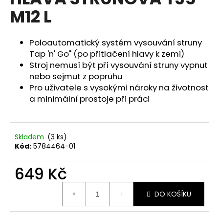
je
a
M12 L
0,0
z
j
5
í
hvězdiček.
Poloautomatický systém vysouvání struny
t
Tap 'n' Go" (po přitlačení hlavy k zemi)
?
Stroj nemusí být při vysouvání struny vypnut
nebo sejmut z popruhu
Pro uživatele s vysokými nároky na životnost
a minimální prostoje při práci
HLEDAT
Skladem
(3 ks)
Kód:
5784464-01
D
o
649 Kč
p
Měrná
o
DO KOŠÍKU
cena:
r
u