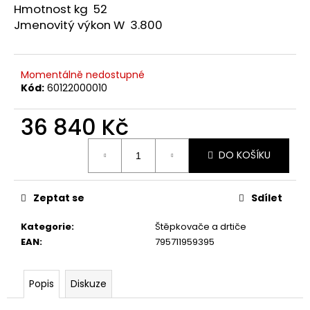
č
Hmotnost kg 52
u
Jmenovitý výkon W 3.800
j
e
m
Momentálně nedostupné
e
Kód:
60122000010
HUSQVARNA
36 840 Kč
AUTOMOWER
405V
Měrná
E
DO KOŠÍKU
cena:
NERA
69
990
Zeptat se
Sdílet
Kč
Kategorie
:
Štěpkovače a drtiče
EAN
:
795711959395
Popis
Diskuze