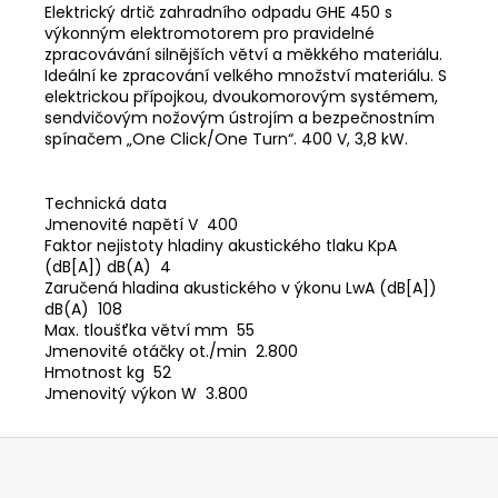
Elektrický drtič zahradního odpadu GHE 450 s
výkonným elektromotorem pro pravidelné
zpracovávání silnějších větví a měkkého materiálu.
Ideální ke zpracování velkého množství materiálu. S
elektrickou přípojkou, dvoukomorovým systémem,
sendvičovým nožovým ústrojím a bezpečnostním
spínačem „One Click/One Turn“. 400 V, 3,8 kW.
Technická data
Jmenovité napětí V 400
Faktor nejistoty hladiny akustického tlaku KpA
(dB[A]) dB(A) 4
Zaručená hladina akustického v ýkonu LwA (dB[A])
dB(A) 108
Max. tloušťka větví mm 55
Jmenovité otáčky ot./min 2.800
Hmotnost kg 52
Jmenovitý výkon W 3.800
Z
á