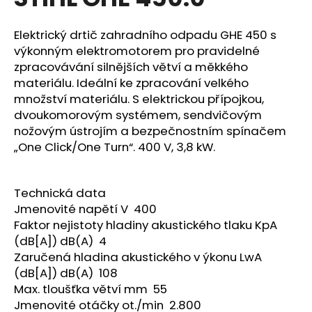
je
a
0,0
z
j
Elektrický drtič zahradního odpadu GHE 450 s
5
výkonným elektromotorem pro pravidelné
í
hvězdiček.
zpracovávání silnějších větví a měkkého
t
materiálu. Ideální ke zpracování velkého
?
množství materiálu. S elektrickou přípojkou,
dvoukomorovým systémem, sendvičovým
nožovým ústrojím a bezpečnostním spínačem
„One Click/One Turn“. 400 V, 3,8 kW.
HLEDAT
Technická data
Jmenovité napětí V 400
D
Faktor nejistoty hladiny akustického tlaku KpA
o
(dB[A]) dB(A) 4
p
Zaručená hladina akustického v ýkonu LwA
o
(dB[A]) dB(A) 108
r
Max. tloušťka větví mm 55
u
Jmenovité otáčky ot./min 2.800