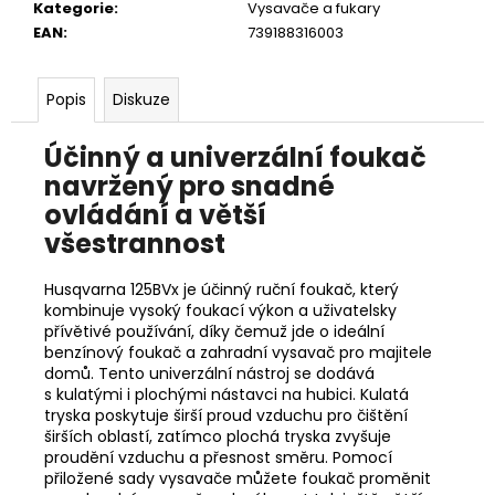
č
Kategorie
:
Vysavače a fukary
u
EAN
:
739188316003
j
e
m
Popis
Diskuze
e
Účinný a univerzální foukač
navržený pro snadné
STIHL
MS
ovládání a větší
151
všestrannost
C-
E
CARVING
Husqvarna 125BVx je účinný ruční foukač, který
11462000059
kombinuje vysoký foukací výkon a uživatelsky
13
přívětivé používání, díky čemuž jde o ideální
890
benzínový foukač a zahradní vysavač pro majitele
Kč
domů. Tento univerzální nástroj se dodává
Původně:
s kulatými i plochými nástavci na hubici. Kulatá
14
tryska poskytuje širší proud vzduchu pro čištění
590
širších oblastí, zatímco plochá tryska zvyšuje
Kč
proudění vzduchu a přesnost směru. Pomocí
přiložené sady vysavače můžete foukač proměnit