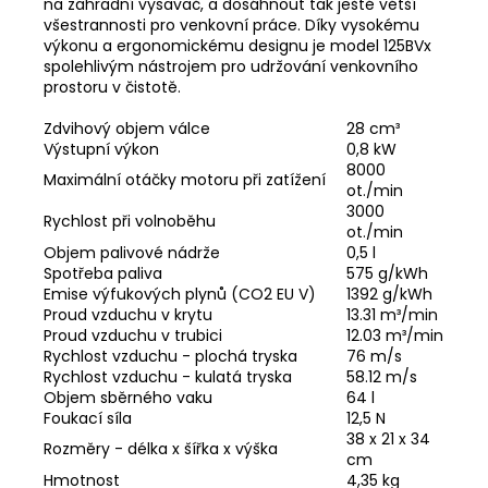
na zahradní vysavač, a dosáhnout tak ještě větší
všestrannosti pro venkovní práce. Díky vysokému
výkonu a ergonomickému designu je model 125BVx
spolehlivým nástrojem pro udržování venkovního
prostoru v čistotě.
Zdvihový objem válce
28 cm³
Výstupní výkon
0,8 kW
8000
Maximální otáčky motoru při zatížení
ot./min
3000
Rychlost při volnoběhu
ot./min
Objem palivové nádrže
0,5 l
Spotřeba paliva
575 g/kWh
Emise výfukových plynů (CO2 EU V)
1392 g/kWh
Proud vzduchu v krytu
13.31 m³/min
Proud vzduchu v trubici
12.03 m³/min
Rychlost vzduchu - plochá tryska
76 m/s
Rychlost vzduchu - kulatá tryska
58.12 m/s
Objem sběrného vaku
64 l
Foukací síla
12,5 N
38 x 21 x 34
Rozměry - délka x šířka x výška
cm
Hmotnost
4,35 kg