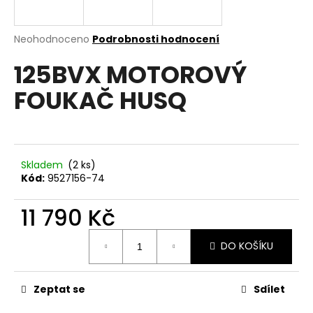
a
j
Průměrné
Neohodnoceno
Podrobnosti hodnocení
í
hodnocení
125BVX MOTOROVÝ
produktu
t
je
?
FOUKAČ HUSQ
0,0
z
5
hvězdiček.
HLEDAT
Skladem
(2 ks)
Kód:
9527156-74
11 790 Kč
D
Měrná
o
DO KOŠÍKU
cena:
p
o
r
Zeptat se
Sdílet
u