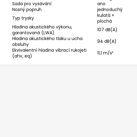
Sada pro vysávání
ano
Nosný popruh
jednoduchý
kulatá +
Typ trysky
plochá
Hladina akustického výkonu,
107 dB(A)
garantovaná (LWA)
Hladina akustického tlaku u ucha
94 dB(A)
obsluhy
Ekvivalentní hladina vibrací rukojeti
11,1 m/s²
(ahv, eq)
Z
á
p
a
t
í